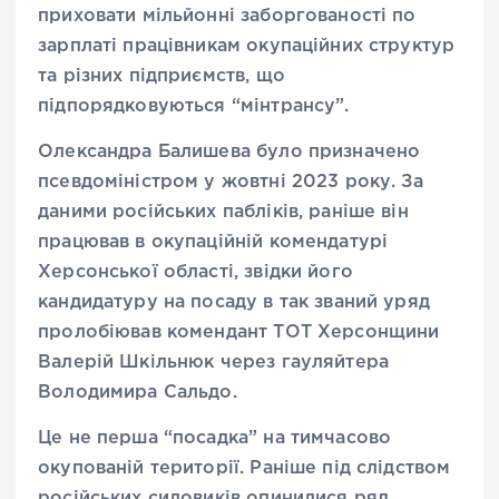
приховати мільйонні заборгованості по
зарплаті працівникам окупаційних структур
та різних підприємств, що
підпорядковуються “мінтрансу”.
Олександра Балишева було призначено
псевдоміністром у жовтні 2023 року. За
даними російських пабліків, раніше він
працював в окупаційній комендатурі
Херсонської області, звідки його
кандидатуру на посаду в так званий уряд
пролобіював комендант ТОТ Херсонщини
Валерій Шкільнюк через гауляйтера
Володимира Сальдо.
Це не перша “посадка” на тимчасово
окупованій території. Раніше під слідством
російських силовиків опинилися ряд