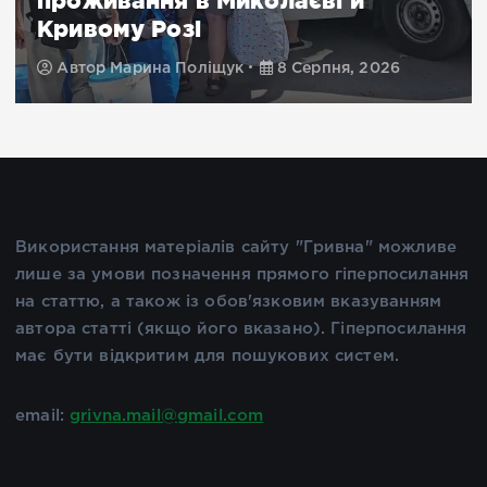
проживання в Миколаєві й
Кривому Розі
Автор
Марина Поліщук
8 Серпня, 2026
Використання матеріалів сайту "Гривна" можливе
лише за умови позначення прямого гіперпосилання
на статтю, а також із обов'язковим вказуванням
автора статті (якщо його вказано). Гіперпосилання
має бути відкритим для пошукових систем.
email:
grivna.mail@gmail.com