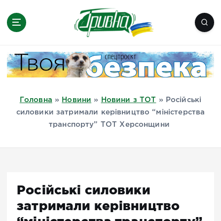
П
е
р
е
Новини півдня України, Херсон,
й
Миколаїв, Одеса, Мелітополь
т
и
д
Головна
»
Новини
»
Новини з ТОТ
»
Російські
о
силовики затримали керівництво “міністерства
в
транспорту” ТОТ Херсонщини
м
і
с
т
у
Російські силовики
затримали керівництво