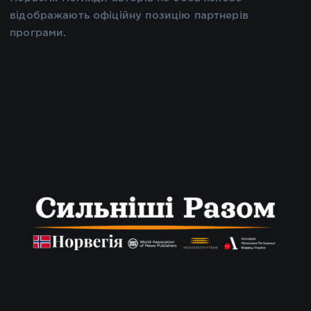
відображають офіційну позицію партнерів
програми.