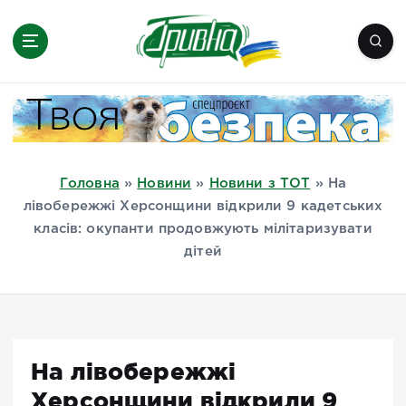
П
е
р
е
Новини півдня України, Херсон,
й
Миколаїв, Одеса, Мелітополь
т
и
д
Головна
»
Новини
»
Новини з ТОТ
»
На
о
лівобережжі Херсонщини відкрили 9 кадетських
в
класів: окупанти продовжують мілітаризувати
м
дітей
і
с
т
у
На лівобережжі
Херсонщини відкрили 9