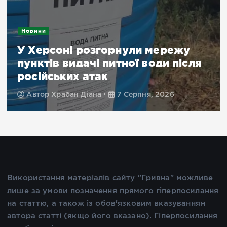
Новини
У Херсоні розгорнули мережу
пунктів видачі питної води після
російських атак
Автор
Храбан Діана
7 Серпня, 2026
Використання матеріалів сайту "Гривна" можливе
лише за умови позначення прямого гіперпосилання
на статтю, а також із обов'язковим вказуванням
автора статті (якщо його вказано). Гіперпосилання