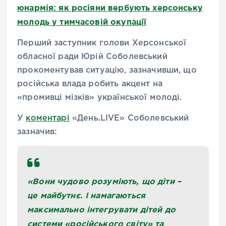
юнармія: як росіяни вербують херсонську
молодь у тимчасовій окупації
Перший заступник голови Херсонської
обласної ради Юрій Соболевський
прокоментував ситуацію, зазначивши, що
російська влада робить акцент на
«промивці мізків» української молоді.
У
коментарі
«День.LIVE» Соболевський
зазначив:
«Вони чудово розуміють, що діти –
це майбутнє. І намагаються
максимально інтегрувати дітей до
системи «російського світу» та