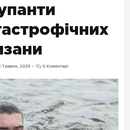
упанти
тастрофічних
изани
3 Травня, 2025
0 Коментарі