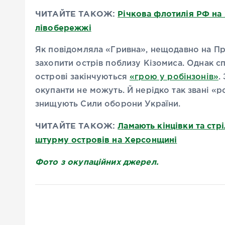
ЧИТАЙТЕ ТАКОЖ:
Річкова флотилія РФ на
лівобережжі
Як повідомляла «Гривна», нещодавно на П
захопити острів поблизу Кізомиса. Однак с
острові закінчуються
«грою у робінзонів»
.
окупанти не можуть. Й нерідко так звані «р
знищують Сили оборони України.
ЧИТАЙТЕ ТАКОЖ:
Ламають кінцівки та стр
штурму островів на Херсонщині
Фото з окупаційних джерел.