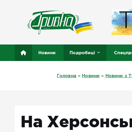
П
е
р
е
й
т
Новини півдня України, Херсон, Миколаїв, Одеса
и
Новини
Подробиці
Спецпр
д
о
в
Головна
»
Новини
»
Новини з 
м
і
с
т
у
На Херсонсь