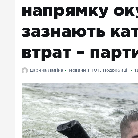
напрямку ок
зазнають ка
втрат – парт
Дарина Лапіна
Новини з ТОТ
,
Подробиці
1