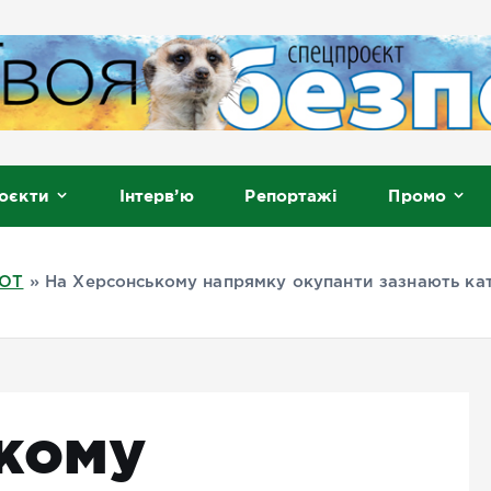
, Мелітополь
оєкти
Інтерв’ю
Репортажі
Промо
ТОТ
»
На Херсонському напрямку окупанти зазнають кат
кому