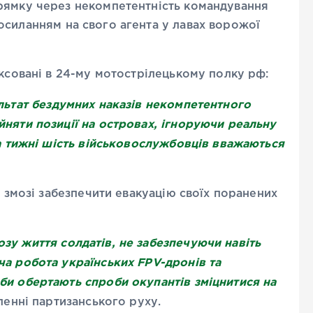
рямку через некомпетентність командування
силанням на свого агента у лавах ворожої
іксовані в 24-му мотострілецькому полку рф:
ультат бездумних наказів некомпетентного
няти позиції на островах, ігноруючи реальну
ва тижні шість військовослужбовців вважаються
в змозі забезпечити евакуацію своїх поранених
зу життя солдатів, не забезпечуючи навіть
ча робота українських FPV-дронів та
би обертають спроби окупантів зміцнитися на
мленні партизанського руху.