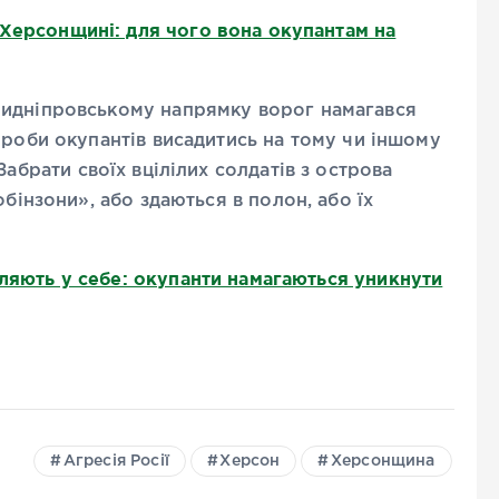
 Херсонщині: для чого вона окупантам на
ридніпровському напрямку ворог намагався
проби окупантів висадитись на тому чи іншому
 Забрати своїх вцілілих солдатів з острова
обінзони», або здаються в полон, або їх
іляють у себе: окупанти намагаються уникнути
Агресія Росії
Херсон
Херсонщина