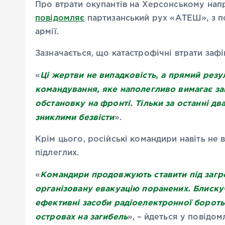
Про втрати окупантів на Херсонському нап
повідомляє
партизанський рух «АТЕШ», з по
армії.
Зазначається, що катастрофічні втрати заф
Ці жертви не випадковість, а прямий рез
«
командування, яке наполегливо вимагає зай
обстановку на фронті. Тільки за останні д
зниклими безвісти
».
Крім цього, російські командири навіть не 
підлеглих.
Командири продовжують ставити під загро
«
організовану евакуацію поранених. Блиску
ефективні засоби радіоелектронної бороть
островах на загибель
», – йдеться у повідо