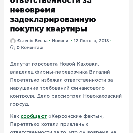
ответственности за
невовремя
задекларированную
покупку квартиры
Євгенія Весна
Новини
12 Лютого, 2018
0 Коментарі
Депутат горсовета Новой Каховки,
владелец фирмы-перевозчика Виталий
Перетятько избежал ответственности за
нарушение требований финансового
контроля. Дело рассмотрел Новокаховский
горсуд.
Как
сообщают
«Херсонские факты»,
Перетятько хотели привлечь к
ответственности за то, что он вовремя не