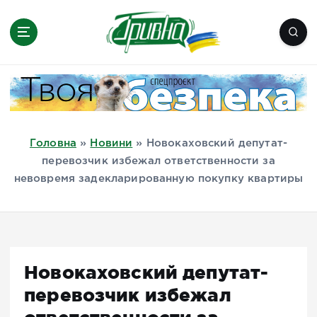
П
е
р
е
Новини півдня України, Херсон,
й
Миколаїв, Одеса, Мелітополь
т
и
д
Головна
»
Новини
»
Новокаховский депутат-
о
перевозчик избежал ответственности за
в
невовремя задекларированную покупку квартиры
м
і
с
т
у
Новокаховский депутат-
перевозчик избежал