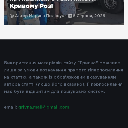
Кривому Розі
Автор
Марина Поліщук
8 Серпня, 2026
Використання матеріалів сайту "Гривна" можливе
лише за умови позначення прямого гіперпосилання
на статтю, а також із обов'язковим вказуванням
автора статті (якщо його вказано). Гіперпосилання
має бути відкритим для пошукових систем.
email:
grivna.mail@gmail.com