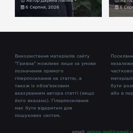
Автор
Дарина Лапіна
Авто
6 Серпня, 2026
6 Сер
Використання матеріалів сайту
Посиланн
"Гривна" можливе лише за умови
незалежн
позначення прямого
частково
гіперпосилання на статтю, а
матеріал
також із обов'язковим
бути роз
вказуванням автора статті (якщо
або в пе
його вказано). Гіперпосилання
має бути відкритим для
пошукових систем.
email:
grivna.mail@gmail.