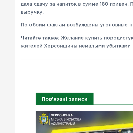
дала сдачу за напиток в сумме 180 гривен.
выручку.
По обоим фактам возбуждены уголовные пр
Читайте также:
Желание купить породистую
жителей Херсонщины немалыми убытками
Пов'язані записи