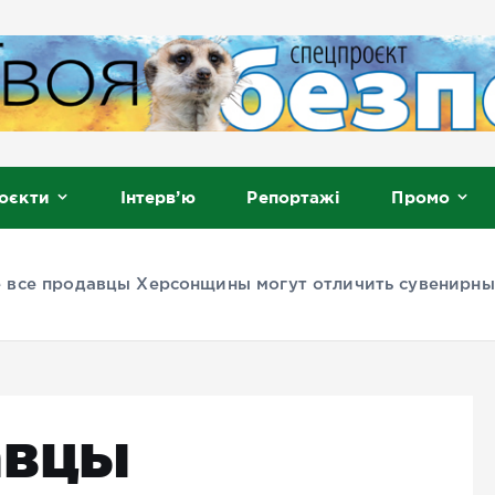
, Мелітополь
оєкти
Інтерв’ю
Репортажі
Промо
 все продавцы Херсонщины могут отличить сувенирны
авцы