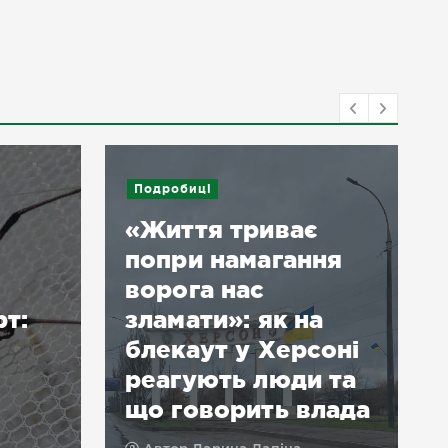
Подробиці
«Життя триває
попри намагання
ворога нас
рт:
зламати»: як на
блекаут у Херсоні
реагують люди та
що говорить влада