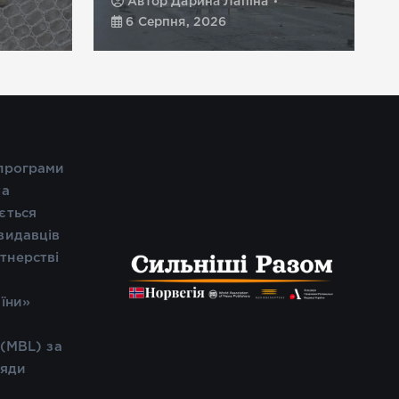
Автор
Дарина Лапіна
6 Серпня, 2026
 програми
та
ється
видавців
тнерстві
і
аїни»
 (MBL) за
ляди