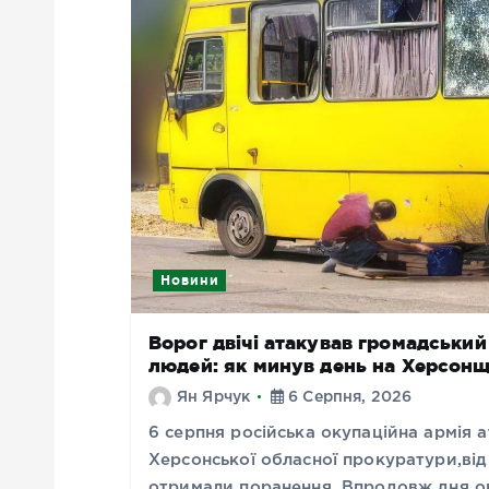
Новини
Ворог двічі атакував громадськи
людей: як минув день на Херсонщ
Ян Ярчук
6 Серпня, 2026
6 серпня російська окупаційна армія
Херсонської обласної прокуратури,від 
отримали поранення. Впродовж дня ок