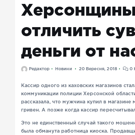
Херсонщины
отличить су
деньги от н
Редактор
Новини
20 Вересня, 2018
0 
Кассир одного из каховских магазинов ста
коммуникации полиции Херсонской области
рассказала, что мужчина купил в магазине 
гривен. А позже когда кассир пересчитывал
Это не единственный случай такого мошен
была обманута работница киоска. Продавщи