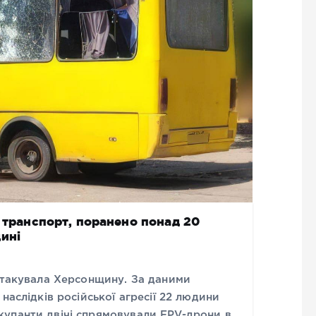
й транспорт, поранено понад 20
ині
 атакувала Херсонщину. За даними
наслідків російської агресії 22 людини
упанти двічі спрямовували FPV-дрони в