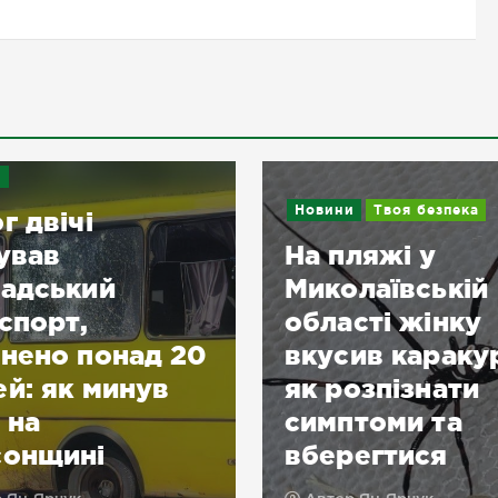
и
Новини
Твоя безпека
г двічі
ував
На пляжі у
адський
Миколаївській
спорт,
області жінку
нено понад 20
вкусив караку
й: як минув
як розпізнати
 на
симптоми та
сонщині
вберегтися