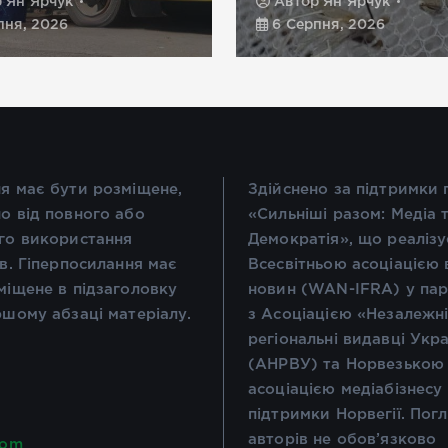
р
Ян Ярчук
Автор
Ян Ярчук
пня, 2026
6 Серпня, 2026
я має бути розміщене,
Здійснено за підтримки
о від повного або
«Сильніші разом: Медіа 
го використання
Демократія», що реалізу
ів. Гіперпосилання має
Всесвітньою асоціацією 
міщене в підзаголовку
новин (WAN-IFRA) у пар
ршому абзаці матеріалу.
з Асоціацією «Незалежн
регіональні видавці Укр
(АНРВУ) та Норвезькою
асоціацією медіабізнесу
підтримки Норвегії. Пог
авторів не обов’язково
com