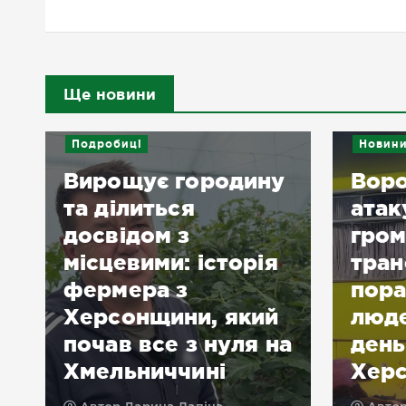
Ще новини
Подробиці
Новин
Вирощує городину
Воро
та ділиться
атак
досвідом з
гром
місцевими: історія
тран
фермера з
пора
Херсонщини, який
люде
почав все з нуля на
день
Хмельниччині
Хер