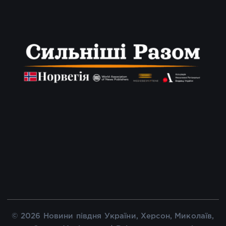
© 2026 Новини півдня України, Херсон, Миколаїв,