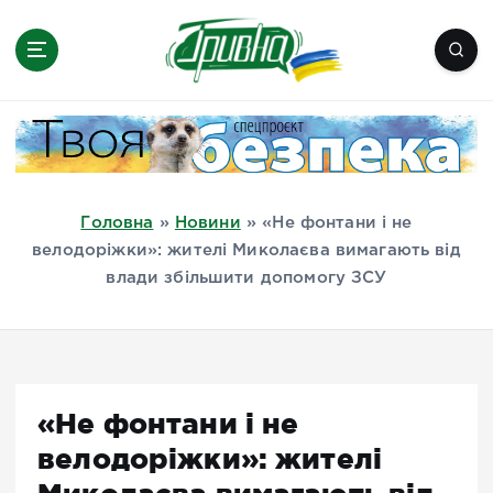
П
е
р
е
Новини півдня України, Херсон,
й
Миколаїв, Одеса, Мелітополь
т
и
д
Головна
»
Новини
»
«Не фонтани і не
о
велодоріжки»: жителі Миколаєва вимагають від
в
влади збільшити допомогу ЗСУ
м
і
с
т
у
«Не фонтани і не
велодоріжки»: жителі