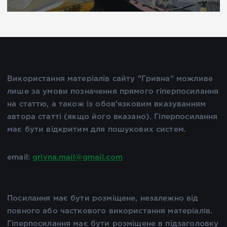
Використання матеріалів сайту "Гривна" можливе
лише за умови позначення прямого гіперпосилання
на статтю, а також із обов'язковим вказуванням
автора статті (якщо його вказано). Гіперпосилання
має бути відкритим для пошукових систем.
email:
grivna.mail@gmail.com
Посилання має бути розміщене, незалежно від
повного або часткового використання матеріалів.
Гіперпосилання має бути розміщене в підзаголовку