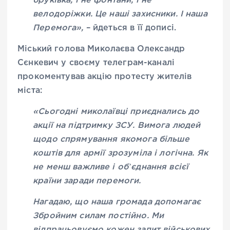
бруківка, і не фонтани, і не
велодоріжки. Це наші захисники. І наша
Перемога»,
– йдеться в її дописі.
Міський голова Миколаєва Олександр
Сєнкевич у своєму телеграм-каналі
прокоментував акцію протесту жителів
міста:
«Сьогодні миколаївці приєднались до
акції на підтримку ЗСУ. Вимога людей
щодо спрямування якомога більше
коштів для армії зрозуміла і логічна. Як
не менш важливе і обʼєднання всієї
країни заради перемоги.
Нагадаю, що наша громада допомагає
Збройним силам постійно. Ми
відпрацьовуємо кожен запит військових