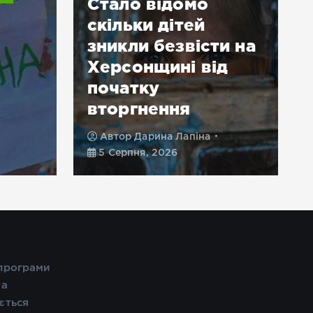
Стало відомо
скільки дітей
зникли безвісти на
Херсонщині від
початку
вторгнення
Автор
Дарина Лапіна
5 Серпня, 2026
 програми
та
ється