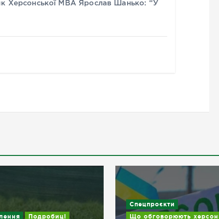
ик Херсонської МВА Ярослав Шанько: “У
Спецпроєкти
лення
Подробиці
Що обговорюють херсон