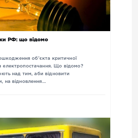
таки РФ: що відомо
 пошкодження об’єкта критичної
з електропостачання. Що відомо?
юють над тим, аби відновити
, на відновлення…