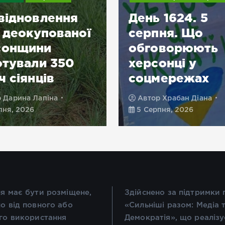
відновлення
День 1624. 5
в деокупованої
серпня. Що
сонщини
обговорюють
отували 350
херсонці у
ч сіянців
соцмережах
р
Дарина Лапіна
Автор
Храбан Діана
пня, 2026
5 Серпня, 2026
я має бути розміщене,
Здійснено за підтримки
о від повного або
«Сильніші разом: Медіа 
го використання
Демократія», що реалізу