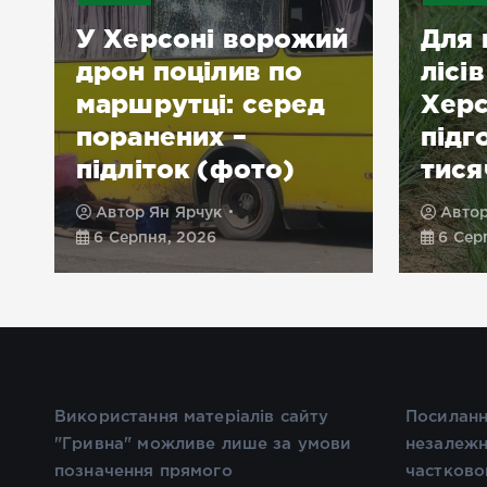
У Херсоні ворожий
Для 
дрон поцілив по
лісі
маршрутці: серед
Хер
поранених –
підг
підліток (фото)
тися
Автор
Ян Ярчук
Авто
6 Серпня, 2026
6 Сер
Використання матеріалів сайту
Посиланн
"Гривна" можливе лише за умови
незалежн
позначення прямого
частково