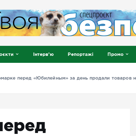
, Мелітополь
оєкти
Інтерв’ю
Репортажі
Промо
рмарке перед «Юбилейным» за день продали товаров на
перед