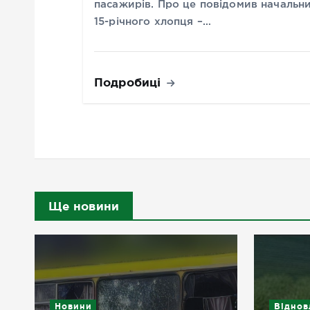
пасажирів. Про це повідомив начальн
15-річного хлопця –…
Подробиці
Ще новини
Новини
Віднов