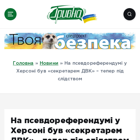
П
е
р
е
Новини півдня України, Херсон,
й
Миколаїв, Одеса, Мелітополь
т
и
д
Головна
»
Новини
»
На псевдореферендумі у
о
Херсоні був «секретарем ДВК» – тепер під
в
слідством
м
і
с
т
у
На псевдореферендумі у
Херсоні був «секретарем