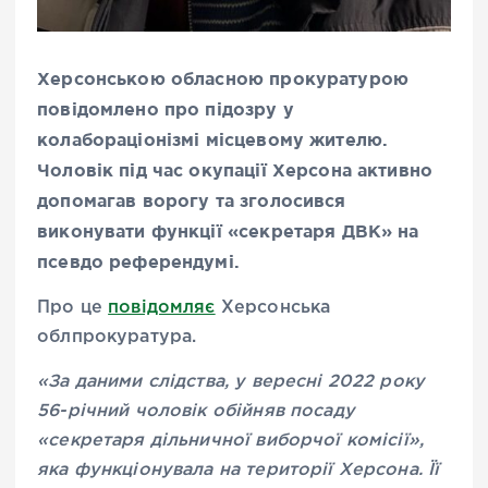
Херсонською обласною прокуратурою
повідомлено про підозру у
колабораціонізмі місцевому жителю.
Чоловік під час окупації Херсона активно
допомагав ворогу та зголосився
виконувати функції «секретаря ДВК» на
псевдо референдумі.
Про це
повідомляє
Херсонська
облпрокуратура.
«За даними слідства, у вересні 2022 року
56-річний чоловік обійняв посаду
«секретаря дільничної виборчої комісії»,
яка функціонувала на території Херсона. Її