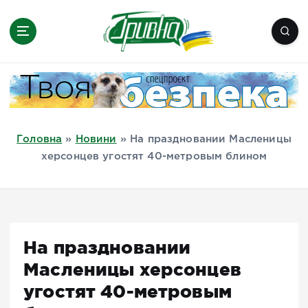
П
е
р
е
Новини півдня України, Херсон,
й
Миколаїв, Одеса, Мелітополь
т
и
д
Головна
»
Новини
»
На праздновании Масленицы
о
херсонцев угостят 40-метровым блином
в
м
і
с
т
На праздновании
у
Масленицы херсонцев
угостят 40-метровым