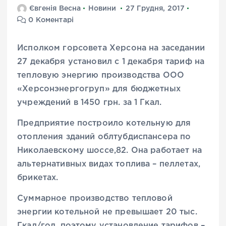
Євгенія Весна
Новини
27 Грудня, 2017
0 Коментарі
Исполком горсовета Херсона на заседании
27 декабря установил с 1 декабря тариф на
тепловую энергию производства ООО
«Херсонэнергогруп» для бюджетных
учреждений в 1450 грн. за 1 Гкал.
Предприятие построило котельную для
отопления зданий облтубдиспансера по
Николаевскому шоссе,82. Она работает на
альтернативных видах топлива – пеллетах,
брикетах.
Суммарное производство тепловой
энергии котельной не превышает 20 тыс.
Гкал/год, поэтому установление тарифов –