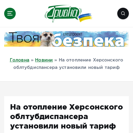
П
е
р
е
Новини півдня України, Херсон,
й
Миколаїв, Одеса, Мелітополь
т
и
д
Головна
»
Новини
»
На отопление Херсонского
о
облтубдиспансера установили новый тариф
в
м
і
с
т
На отопление Херсонского
у
облтубдиспансера
установили новый тариф