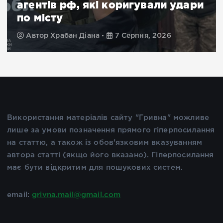
агентів рф, які коригували удари
по місту
Автор
Храбан Діана
7 Серпня, 2026
Використання матеріалів сайту "Гривна" можливе
лише за умови позначення прямого гіперпосилання
на статтю, а також із обов'язковим вказуванням
автора статті (якщо його вказано). Гіперпосилання
має бути відкритим для пошукових систем.
email:
grivna.mail@gmail.com