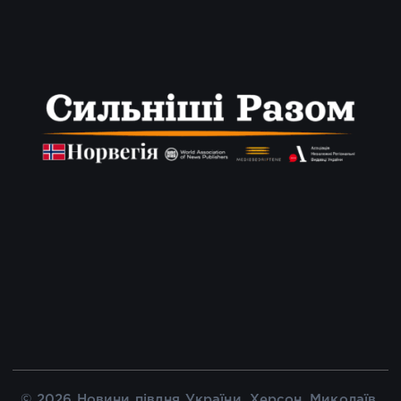
© 2026 Новини півдня України, Херсон, Миколаїв,