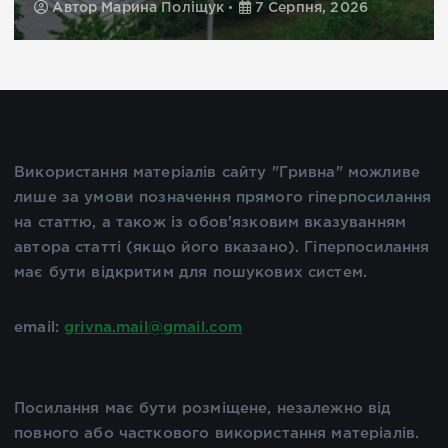
Автор
Марина Поліщук
7 Серпня, 2026
Використання матеріалів сайту "Гривна" можливе
лише за умови позначення прямого гіперпосилання
на статтю, а також із обов'язковим вказуванням
автора статті (якщо його вказано). Гіперпосилання
має бути відкритим для пошукових систем.
email:
grivna.mail@gmail.com
Посилання має бути розміщене, незалежно від
повного або часткового використання матеріалів.