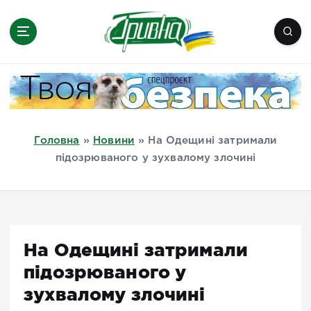
П
е
р
е
Новини півдня України, Херсон,
й
Миколаїв, Одеса, Мелітополь
т
и
д
Головна
»
Новини
»
На Одещині затримали
о
підозрюваного у зухвалому злочині
в
м
і
с
т
На Одещині затримали
у
підозрюваного у
зухвалому злочині