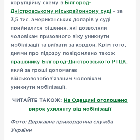
корупційну схему в
Білгород-
Дністровському міськрайонному суді
– за
3,5 тис. американських доларів у суді
приймалися рішення, які дозволяли
чоловікам призовного віку уникнути
мобілізації та виїхати за кордон. Крім того,
днями про підозру повідомлено також
працівнику Білгород-Дністровського РТЦК
,
який за гроші допомагав
військовозобов’язаним чоловікам
уникнути мобілізації.
ЧИТАЙТЕ ТАКОЖ:
На Одещині оголошено
вирок ухилянту від мобілізації
Фото: Державна прикордонна служба
України