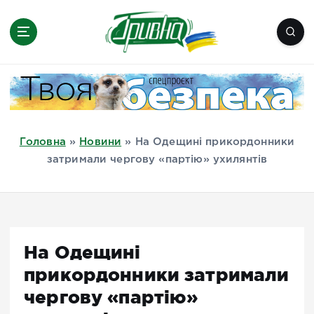
П
е
р
е
Новини півдня України, Херсон,
й
Миколаїв, Одеса, Мелітополь
т
и
д
Головна
»
Новини
»
На Одещині прикордонники
о
затримали чергову «партію» ухилянтів
в
м
і
с
т
На Одещині
у
прикордонники затримали
чергову «партію»