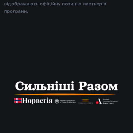
відображають офіційну позицію партнерів
програми.