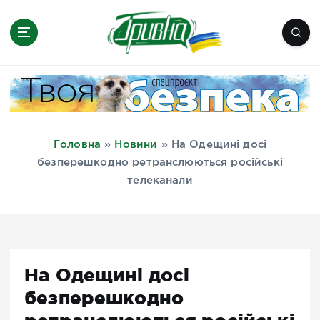
П
е
р
е
Новини півдня України, Херсон,
й
Миколаїв, Одеса, Мелітополь
т
и
д
Головна
»
Новини
»
На Одещині досі
о
безперешкодно ретранслюються російські
в
телеканали
м
і
с
т
у
На Одещині досі
безперешкодно