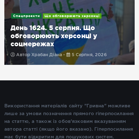
Спецпроєкти
Що обговорюють херсонці
День 1624. 5 серпня. Що
обговорюють херсонці у
соцмережах
Автор
Храбан Діана
5 Серпня, 2026
Використання матеріалів сайту "Гривна" можливе
лише за умови позначення прямого гіперпосилання
на статтю, а також із обов'язковим вказуванням
автора статті (якщо його вказано). Гіперпосилання
має бути відкритим для пошукових систем.