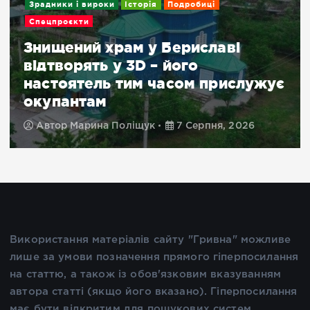
Зрадники і вироки
Історія
Подробиці
Спецпроєкти
Знищений храм у Бериславі
відтворять у 3D – його
настоятель тим часом прислужує
окупантам
Автор
Марина Поліщук
7 Серпня, 2026
Використання матеріалів сайту "Гривна" можливе
лише за умови позначення прямого гіперпосилання
на статтю, а також із обов'язковим вказуванням
автора статті (якщо його вказано). Гіперпосилання
має бути відкритим для пошукових систем.