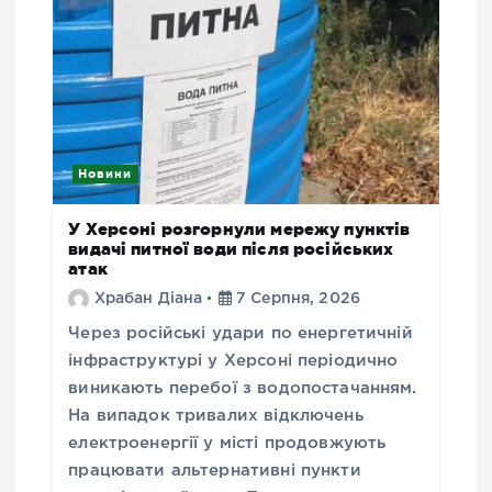
Новини
У Херсоні розгорнули мережу пунктів
видачі питної води після російських
атак
Храбан Діана
7 Серпня, 2026
Через російські удари по енергетичній
інфраструктурі у Херсоні періодично
виникають перебої з водопостачанням.
На випадок тривалих відключень
електроенергії у місті продовжують
працювати альтернативні пункти