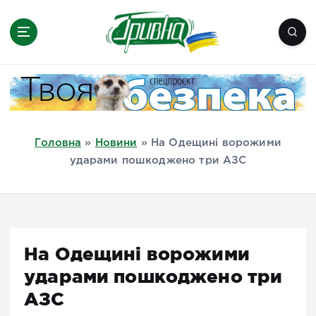
П
е
р
е
Новини півдня України, Херсон,
й
Миколаїв, Одеса, Мелітополь
т
и
д
Головна
»
Новини
»
На Одещині ворожими
о
ударами пошкоджено три АЗС
в
м
і
с
т
На Одещині ворожими
у
ударами пошкоджено три
АЗС