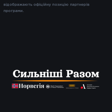
відображають офіційну позицію партнерів
програми.