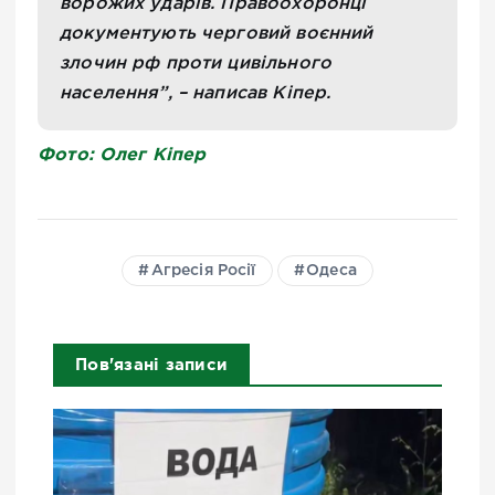
ворожих ударів. Правоохоронці
документують черговий воєнний
злочин рф проти цивільного
населення”, – написав Кіпер.
Фото: Олег Кіпер
Агресія Росії
Одеса
Пов'язані записи