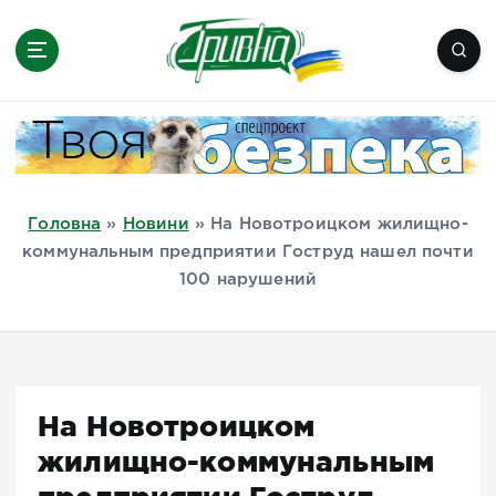
П
е
р
е
Новини півдня України, Херсон,
й
Миколаїв, Одеса, Мелітополь
т
и
д
Головна
»
Новини
»
На Новотроицком жилищно-
о
коммунальным предприятии Гоструд нашел почти
в
100 нарушений
м
і
с
т
у
На Новотроицком
жилищно-коммунальным