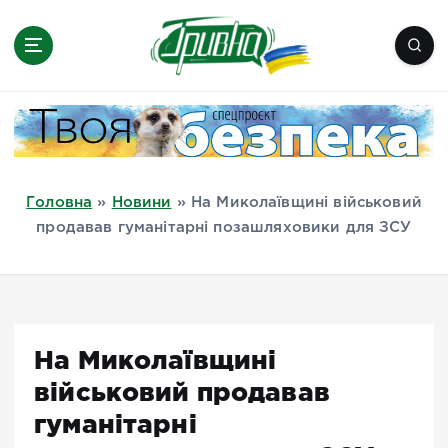
П
е
р
е
Новини півдня України, Херсон,
й
Миколаїв, Одеса, Мелітополь
т
и
д
Головна
»
Новини
»
На Миколаївщині військовий
о
продавав гуманітарні позашляховики для ЗСУ
в
м
і
с
т
На Миколаївщині
у
військовий продавав
гуманітарні