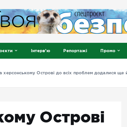
, Мелітополь
оєкти
Інтерв’ю
Репортажі
Промо
а херсонському Острові до всіх проблем додалися ще 
кому Острові