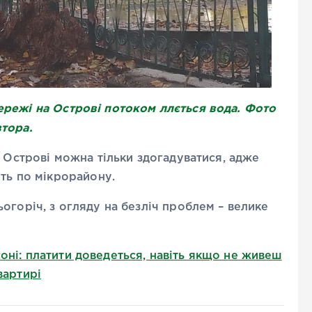
ережі на Острові потоком ллється вода. Фото
втора.
а Острові можна тільки здогадуватися, адже
ить по мікрорайону.
огоріч, з огляду на безліч проблем – велике
ні: платити доведеться, навіть якщо не живеш
вартирі