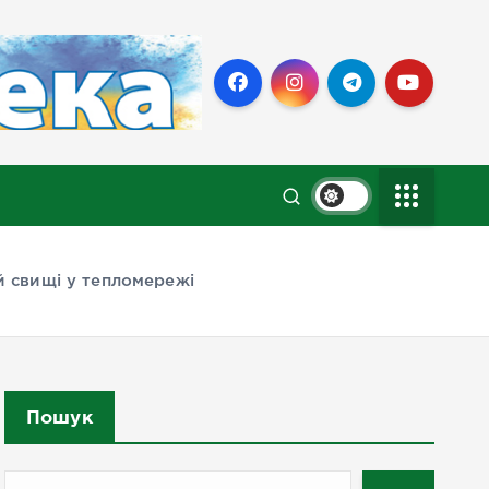
й свищі у тепломережі
Пошук