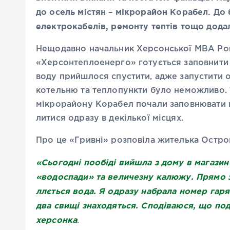
до осель містян – мікрорайон Корабел. До 
електрокабелів, ремонту тептів тощо дода
Нещодавно начальник Херсонської МВА Ро
«Херсонтеплоенерго» готується заповнити
воду прийшлося спустити, адже запустити
котельню та теплопункти було неможливо.
мікрорайону Корабел почали заповнювати 
литися одразу в декілької місцях.
Про це «Гривні» розповіла жителька Остро
«Сьогодні пообіді вийшла з дому в магазин
«водоспади» та величезну калюжу. Прямо 
ллється вода. Я одразу набрала номер гаряч
два свищі знаходяться. Сподіваюся, що по
херсонка
.