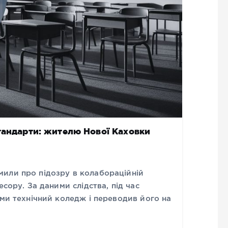
тандарти: жителю Нової Каховки
или про підозру в колабораційній
есору. За даними слідства, під час
ами технічний коледж і переводив його на