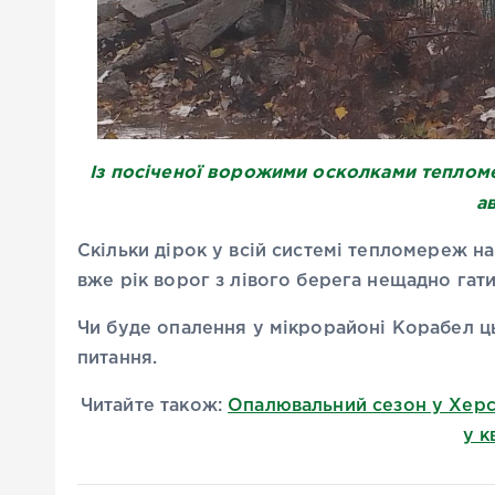
Із посіченої ворожими осколками теплом
а
Скільки дірок у всій системі тепломереж н
вже рік ворог з лівого берега нещадно гат
Чи буде опалення у мікрорайоні Корабел ць
питання.
Читайте також:
Опалювальний сезон у Херсо
у к