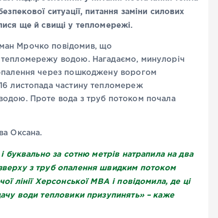
безпекової ситуації, питання заміни силових
лися ще й свищі у тепломережі.
ман Мрочко повідомив, що
 тепломережу водою. Нагадаємо, минулоріч
 опалення через пошкоджену ворогом
 16 листопада частину тепломереж
водою. Проте вода з труб потоком почала
ва Оксана.
 і буквально за сотню метрів натрапила на два
зверху з труб опалення швидким потоком
ої лінії Херсонської МВА і повідомила, де ці
дачу води тепловики призупинять» – каже