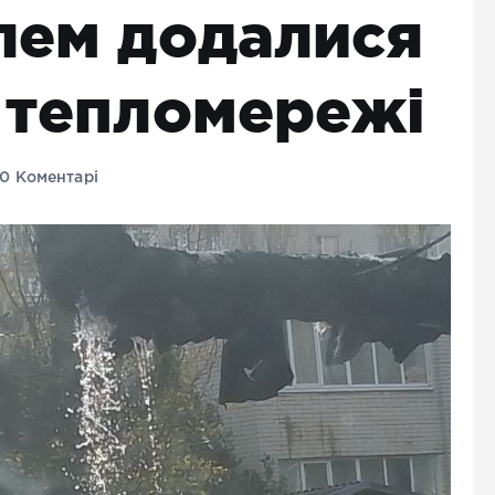
блем додалися
у тепломережі
0 Коментарі