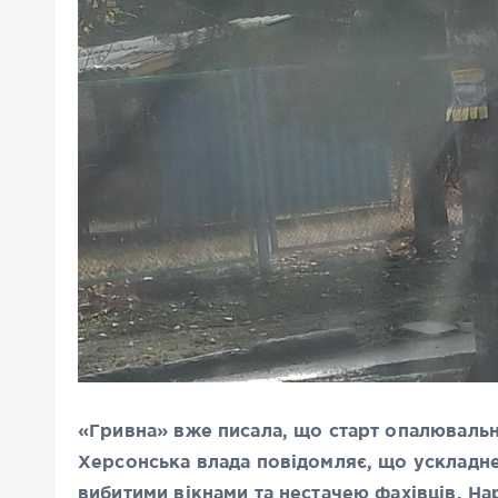
«Гривна» вже писала, що старт опалювальн
Херсонська влада повідомляє, що ускладн
вибитими вікнами та нестачею фахівців. На