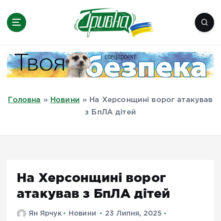
П
е
р
е
Новини півдня України, Херсон,
й
Миколаїв, Одеса, Мелітополь
т
и
д
Головна
»
Новини
»
На Херсонщині ворог атакував
о
з БпЛА дітей
в
м
і
с
т
На Херсонщині ворог
у
атакував з БпЛА дітей
Ян Ярчук
Новини
23 Липня, 2025