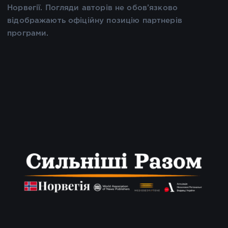
Норвегії. Погляди авторів не обов’язково
відображають офіційну позицію партнерів
програми.