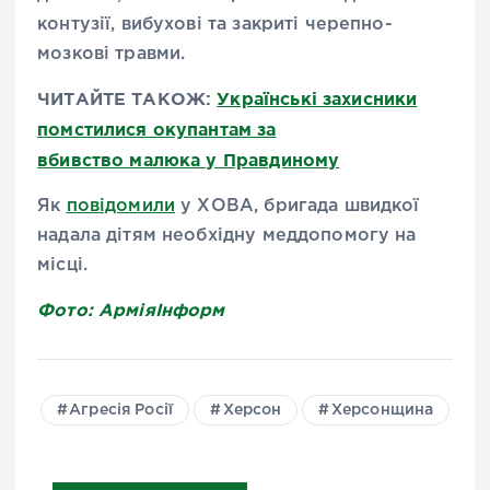
контузії, вибухові та закриті черепно-
мозкові травми.
ЧИТАЙТЕ ТАКОЖ:
Українські захисники
помстилися окупантам за
вбивство малюка у Правдиному
Як
повідомили
у ХОВА, бригада швидкої
надала дітям необхідну меддопомогу на
місці.
Фото:
АрміяІнформ
Агресія Росії
Херсон
Херсонщина