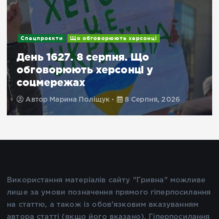
Спецпроєкти
Що обговорюють херсонці
День 1627. 8 серпня. Що
обговорюють херсонці у
соцмережах
Автор
Марина Поліщук
8 Серпня, 2026
Використання матеріалів сайту "Гривна" можливе
лише за умови позначення прямого гіперпосилання
на статтю, а також із обов'язковим вказуванням
автора статті (якщо його вказано). Гіперпосилання