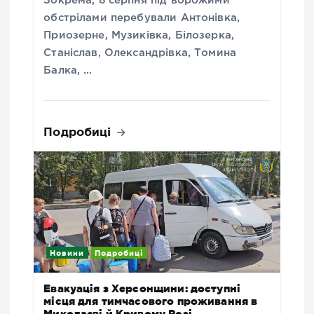
Зокрема, 8 серпня під ворожими
обстрілами перебували Антонівка,
Приозерне, Музиківка, Білозерка,
Станіслав, Олександрівка, Томина
Балка, …
Подробиці
Новини
Подробиці
Евакуація з Херсонщини: доступні
місця для тимчасового проживання в
Миколаєві й Кривому Розі