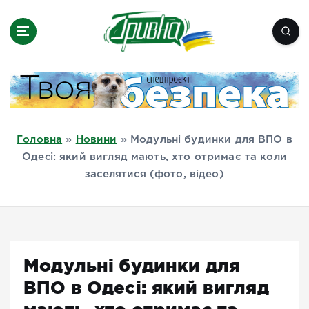
П
е
р
е
Новини півдня України, Херсон,
й
Миколаїв, Одеса, Мелітополь
т
и
д
Головна
»
Новини
»
Модульні будинки для ВПО в
о
Одесі: який вигляд мають, хто отримає та коли
в
заселятися (фото, відео)
м
і
с
т
у
Модульні будинки для
ВПО в Одесі: який вигляд