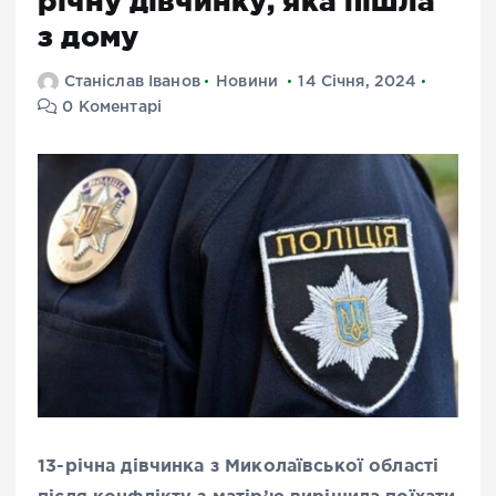
річну дівчинку, яка пішла
з дому
Станіслав Іванов
Новини
14 Січня, 2024
0 Коментарі
13-річна дівчинка з Миколаївської області
після конфлікту з матір’ю вирішила поїхати