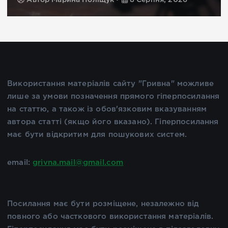
Використання матеріалів сайту "Гривна" можливе
лише за умови позначення прямого гіперпосилання
на статтю, а також із обов'язковим вказуванням
автора статті (якщо його вказано). Гіперпосилання
має бути відкритим для пошукових систем.
email:
grivna.mail@gmail.com
Посилання має бути розміщене, незалежно від
повного або часткового використання матеріалів.