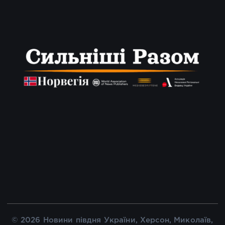
© 2026 Новини півдня України, Херсон, Миколаїв,