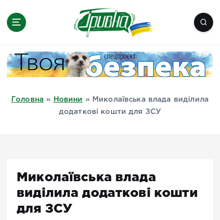
П
е
р
е
Новини півдня України, Херсон,
й
Миколаїв, Одеса, Мелітополь
т
и
д
Головна
»
Новини
»
Миколаївська влада виділила
о
додаткові кошти для ЗСУ
в
м
і
с
т
Миколаївська влада
у
виділила додаткові кошти
для ЗСУ