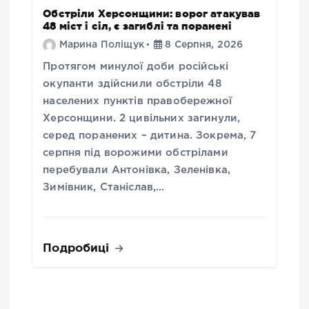
Обстріли Херсонщини: ворог атакував
48 міст і сіл, є загиблі та поранені
Марина Поліщук
8 Серпня, 2026
Протягом минулої доби російські
окупанти здійснили обстріли 48
населених пунктів правобережної
Херсонщини. 2 цивільних загинули,
серед поранених – дитина. Зокрема, 7
серпня під ворожими обстрілами
перебували Антонівка, Зеленівка,
Зимівник, Станіслав,…
Подробиці