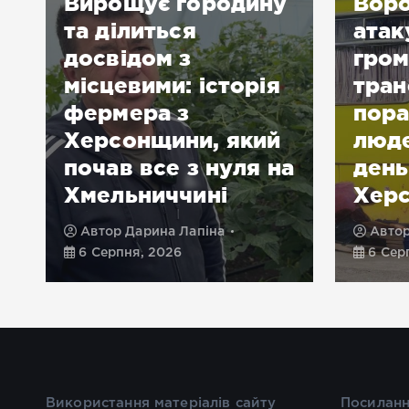
Вирощує городину
Воро
та ділиться
атак
досвідом з
гром
місцевими: історія
тран
фермера з
пора
Херсонщини, який
люде
почав все з нуля на
день
Хмельниччині
Хер
Автор
Дарина Лапіна
Авто
6 Серпня, 2026
6 Сер
Використання матеріалів сайту
Посиланн