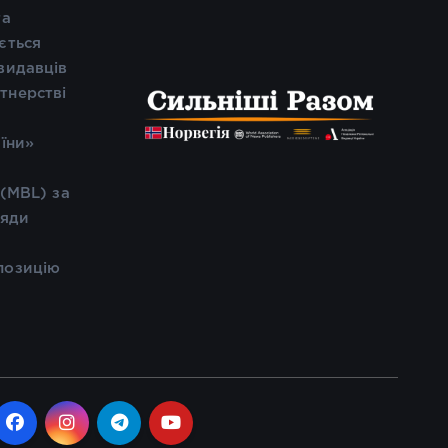
та
ється
видавців
тнерстві
і
аїни»
 (MBL) за
ляди
позицію