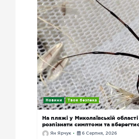
Новини
Твоя безпека
На пляжі у Миколаївській області
розпізнати симптоми та вберегти
Ян Ярчук
6 Серпня, 2026