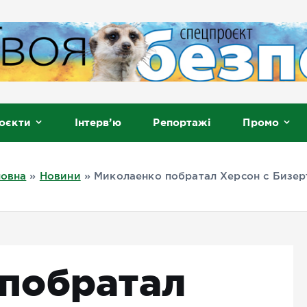
, Мелітополь
оєкти
Інтерв’ю
Репортажі
Промо
ловна
»
Новини
»
Миколаенко побратал Херсон с Бизе
побратал