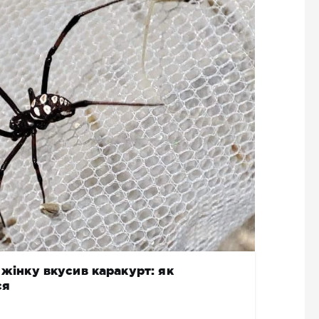
 жінку вкусив каракурт: як
ся