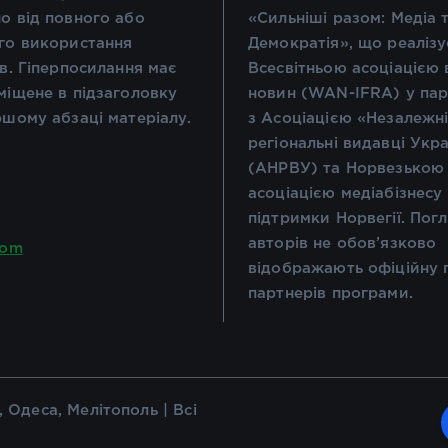
о від повного або
«Сильніші разом: Медіа 
го використання
Демократія», що реалізу
ів. Гіперпосилання має
Всесвітньою асоціацією 
міщене в підзаголовку
новин (WAN-IFRA) у пар
ршому абзаці матеріалу.
з Асоціацією «Незалежн
регіональні видавці Укр
(АНРВУ) та Норвезькою
асоціацією медіабізнесу
підтримки Норвегії. Пог
авторів не обов’язково
com
відображають офіційну 
партнерів програми.
 Одеса, Мелітополь | Всі