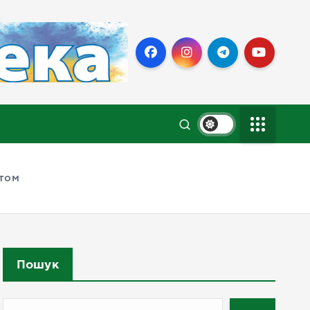
ртом
Пошук