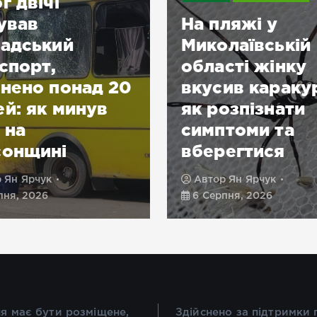
г двічі
ував
На пляжі у
адський
Миколаївській
спорт,
області жінку
нено понад 20
вкусив караку
й: як минув
як розпізнати
 на
симптоми та
сонщині
вберегтися
р
Ян Ярчук
Автор
Ян Ярчук
пня, 2026
6 Серпня, 2026
я має бути розміщене,
Здійснено за підтримки