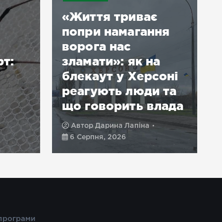
«Життя триває
попри намагання
ворога нас
рт:
зламати»: як на
блекаут у Херсоні
реагують люди та
що говорить влада
Автор
Дарина Лапіна
6 Серпня, 2026
 програми