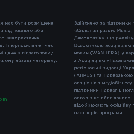
я має бути розміщене,
Здійснено за підтримки
о від повного або
«Сильніші разом: Медіа 
го використання
Демократія», що реалізу
ів. Гіперпосилання має
Всесвітньою асоціацією 
міщене в підзаголовку
новин (WAN-IFRA) у пар
ршому абзаці матеріалу.
з Асоціацією «Незалежн
регіональні видавці Укр
(АНРВУ) та Норвезькою
асоціацією медіабізнесу
підтримки Норвегії. Пог
авторів не обов’язково
com
відображають офіційну 
партнерів програми.