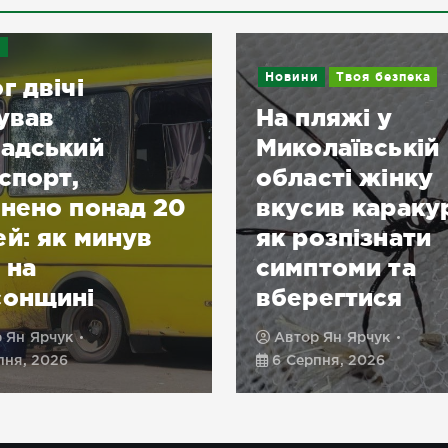
и
Новини
Твоя безпека
г двічі
ував
На пляжі у
адський
Миколаївській
спорт,
області жінку
нено понад 20
вкусив караку
й: як минув
як розпізнати
 на
симптоми та
сонщині
вберегтися
р
Ян Ярчук
Автор
Ян Ярчук
пня, 2026
6 Серпня, 2026