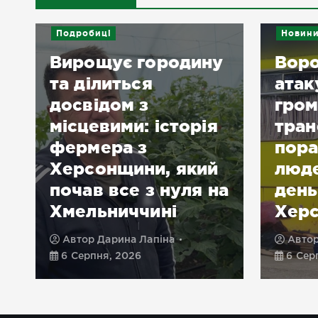
Подробиці
Новин
Вирощує городину
Воро
та ділиться
атак
досвідом з
гром
місцевими: історія
тран
фермера з
пора
Херсонщини, який
люде
почав все з нуля на
день
Хмельниччині
Хер
Автор
Дарина Лапіна
Авто
6 Серпня, 2026
6 Сер