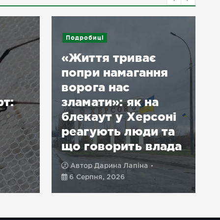
Подробиці
«Життя триває
попри намагання
ворога нас
рт:
зламати»: як на
блекаут у Херсоні
реагують люди та
що говорить влада
Автор
Дарина Лапіна
6 Серпня, 2026