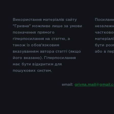
Використання матеріалів сайту
Посиланн
"Гривна" можливе лише за умови
незалежн
позначення прямого
частково
гіперпосилання на статтю, а
матеріал
також із обов'язковим
бути роз
вказуванням автора статті (якщо
або в пе
його вказано). Гіперпосилання
має бути відкритим для
пошукових систем.
email:
grivna.mail@gmail.