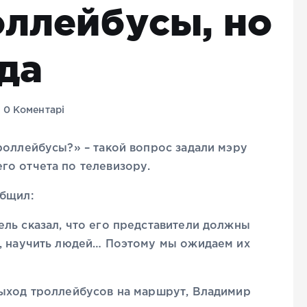
оллейбусы, но
гда
0 Коментарі
роллейбусы?» – такой вопрос задали мэру
го отчета по телевизору.
общил:
ль сказал, что его представители должны
е, научить людей… Поэтому мы ожидаем их
выход троллейбусов на маршрут, Владимир