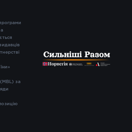
 програми
та
ється
видавців
тнерстві
і
аїни»
 (MBL) за
ляди
позицію