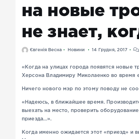
на новые тр
не знает, ко
Євгенія Весна
Новини
14 Грудня, 2017
«Когда на улицах города появятся новые т
Херсона Владимиру Миколаенко во время е
Ничего нового мэр по этому поводу не со
«Надеюсь, в ближайшее время. Производите
выехать на место, проверить оборудовани
приезда…».
Когда именно ожидается этот «приезд» и 