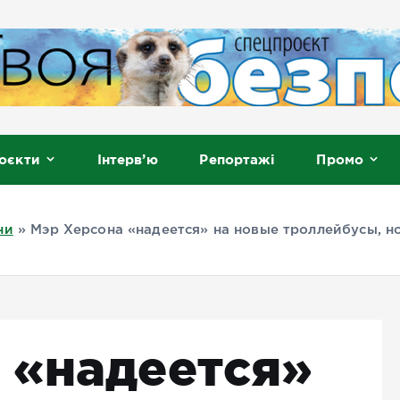
, Мелітополь
оєкти
Інтерв’ю
Репортажі
Промо
ни
»
Мэр Херсона «надеется» на новые троллейбусы, но
 «надеется»