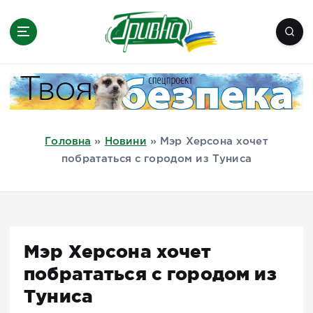
П
е
р
е
Новини півдня України, Херсон,
й
Миколаїв, Одеса, Мелітополь
т
и
д
Головна
»
Новини
»
Мэр Херсона хочет
о
побрататься с городом из Туниса
в
м
і
с
т
Мэр Херсона хочет
у
побрататься с городом из
Туниса