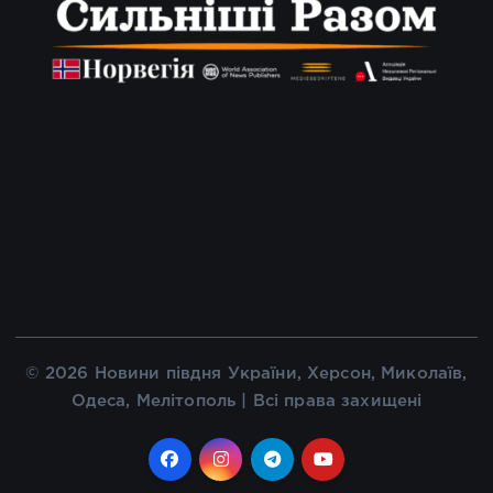
© 2026 Новини півдня України, Херсон, Миколаїв,
Одеса, Мелітополь | Всі права захищені