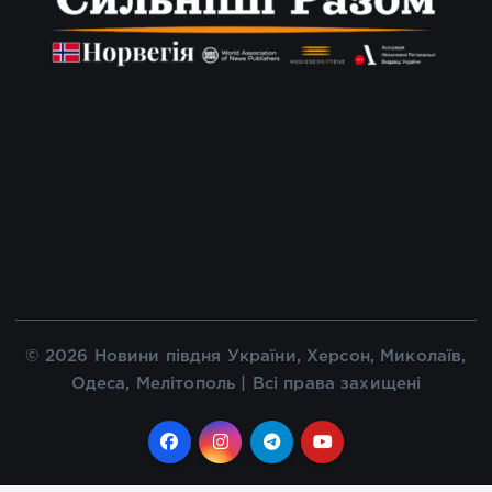
© 2026 Новини півдня України, Херсон, Миколаїв,
Одеса, Мелітополь | Всі права захищені