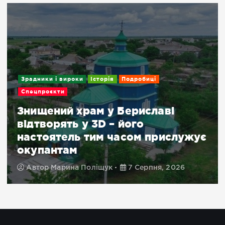
ироки
Історія
Подробиці
Подробиці
й храм у Бериславі
«Шахраї 
ть у 3D – його
у пошуку
ель тим часом прислужує
обурені
ам
Укрпошти
ина Поліщук
7 Серпня, 2026
Автор
Дари