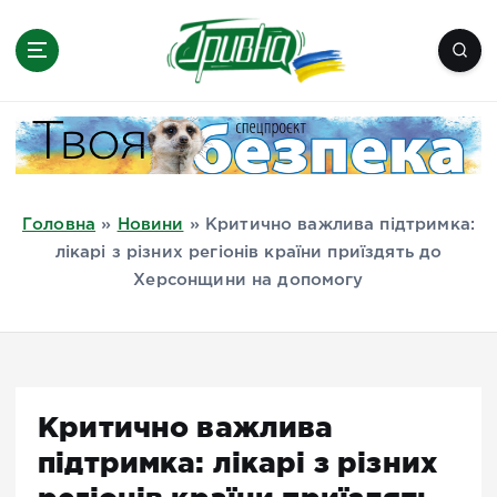
П
е
р
е
Новини півдня України, Херсон,
й
Миколаїв, Одеса, Мелітополь
т
и
д
Головна
»
Новини
»
Критично важлива підтримка:
о
лікарі з різних регіонів країни приїздять до
в
Херсонщини на допомогу
м
і
с
т
у
Критично важлива
підтримка: лікарі з різних