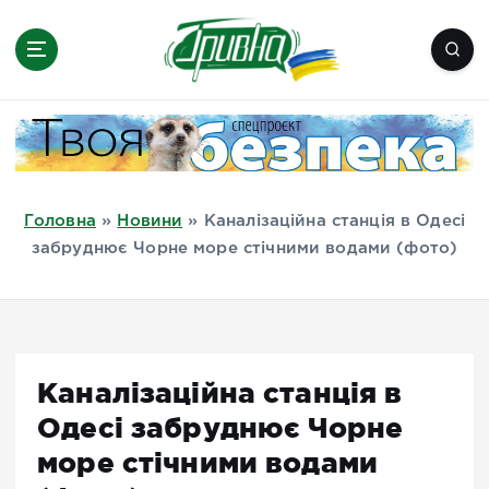
П
е
р
е
Новини півдня України, Херсон,
й
Миколаїв, Одеса, Мелітополь
т
и
д
Головна
»
Новини
»
Каналізаційна станція в Одесі
о
забруднює Чорне море стічними водами (фото)
в
м
і
с
т
Каналізаційна станція в
у
Одесі забруднює Чорне
море стічними водами