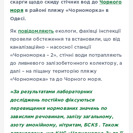
скарги щодо скиду стічних вод до
Чорного
моря
в районі пляжу «Чорноморка» в
Одесі.
Як
повідомляють
екологи, фахівці інспекції
провели обстеження та встановили, що від
каналізаційно – насосної станції
«Чорноморка – 2», стічні води потрапляють
до ливневого залізобетонного колектору, а
далі – на піщану територію пляжу
«Чорноморка» та до Чорного моря.
«За результатами лабораторних
досліджень постійно фіксуються
перевищення нормованих значень по
завислим речовинам, залізу загальному,
азоту амонійному, нітритам, БСК5 . Також
встановлено, що КНС «Чорноморка-2» та її