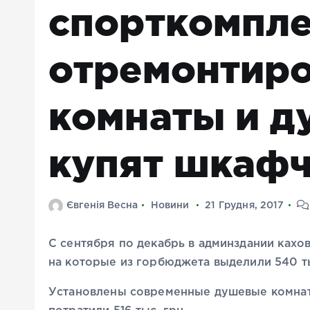
спорткомпл
отремонтир
комнаты и д
купят шкаф
Євгенія Весна
Новини
21 Грудня, 2017
С сентября по декабрь в админздании ках
на которые из горбюджета выделили 540 ты
Установлены современные душевые комнат