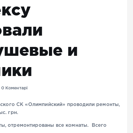
ексу
овали
ушевые и
чики
0 Коментарі
овского СК «Олимпийский» проводили ремонты,
с. грн.
ы, отремонтированы все комнаты. Всего