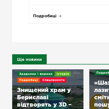
Подробиці
Ще новини
Подроб
Зрадники і вироки
Історія
Подробиці
Спецпроєкти
«Ша
Знищений храм у
лази
Бериславі
сміт
відтворять у 3D –
пошу