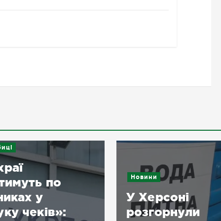
иці
храї
Новини
тимуть по
никах у
У Херсоні
ку чеків»:
розгорнули