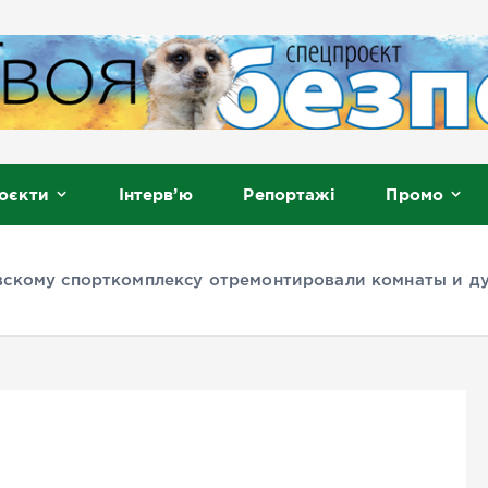
, Мелітополь
оєкти
Інтерв’ю
Репортажі
Промо
вскому спорткомплексу отремонтировали комнаты и д