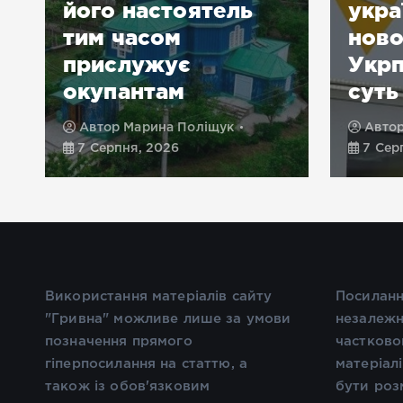
його настоятель
укра
тим часом
нов
прислужує
Укрп
окупантам
суть
Автор
Марина Поліщук
Авто
7 Серпня, 2026
7 Сер
Використання матеріалів сайту
Посиланн
"Гривна" можливе лише за умови
незалежн
позначення прямого
частково
гіперпосилання на статтю, а
матеріал
також із обов'язковим
бути роз