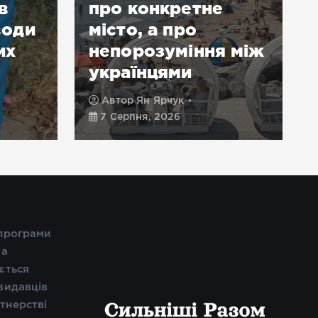
в
про конкретне
води
місто, а про
их
непорозуміння між
українцями
Автор
Ян Ярчук
7 Серпня, 2026
 програми
та
ється
видавців
тнерстві