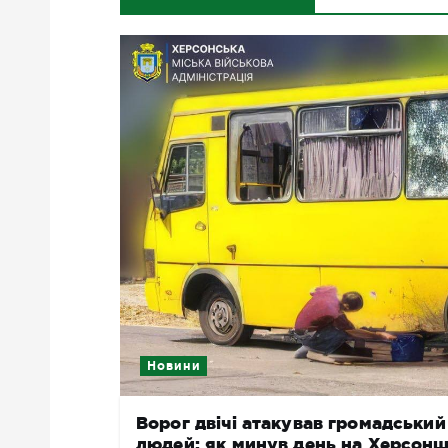
Новини
Ворог двічі атакував громадськи
людей: як минув день на Херсонщ