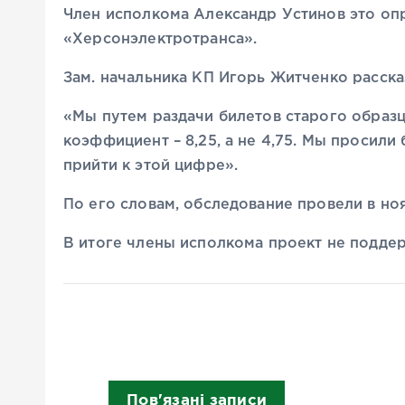
Член исполкома Александр Устинов это оп
«Херсонэлектротранса».
Зам. начальника КП Игорь Житченко расска
«Мы путем раздачи билетов старого образц
коэффициент – 8,25, а не 4,75. Мы просили
прийти к этой цифре».
По его словам, обследование провели в но
В итоге члены исполкома проект не подде
Пов'язані записи