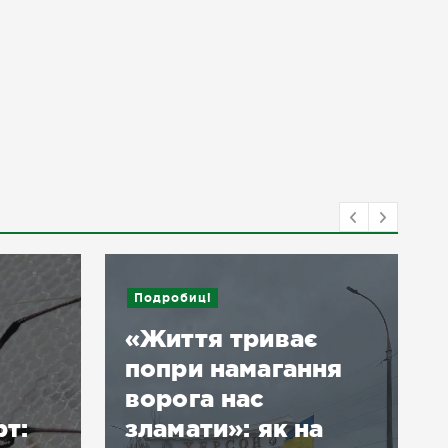
робиці
иття триває
при намагання
рога нас
Новини
Подробиці
амати»: як на