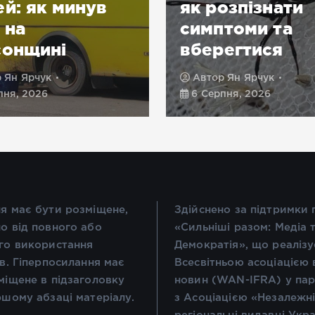
як розпізнати
бл
симптоми та
ре
вберегтися
що
Автор
Ян Ярчук
Ав
6 Серпня, 2026
6 С
я має бути розміщене,
Здійснено за підтримки
о від повного або
«Сильніші разом: Медіа 
го використання
Демократія», що реалізу
ів. Гіперпосилання має
Всесвітньою асоціацією 
міщене в підзаголовку
новин (WAN-IFRA) у пар
ршому абзаці матеріалу.
з Асоціацією «Незалежн