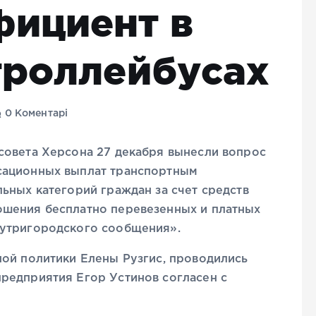
ициент в
троллейбусах
0 Коментарі
совета Херсона 27 декабря вынесли вопрос
сационных выплат транспортным
ьных категорий граждан за счет средств
ошения бесплатно перевезенных и платных
нутригородского сообщения».
ной политики Елены Рузгис, проводились
редприятия Егор Устинов согласен с