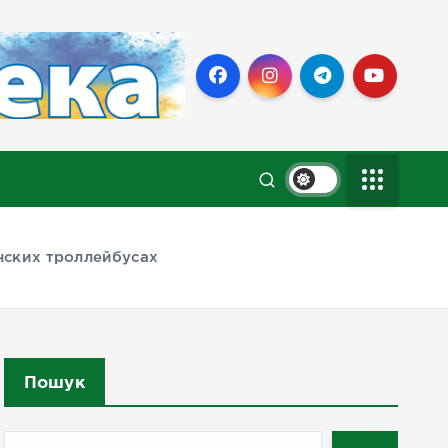
нских троллейбусах
Пошук