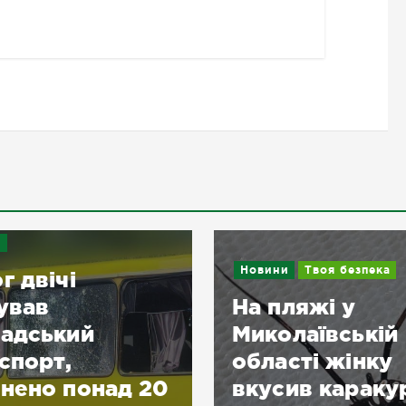
Новини
Твоя безпека
Под
На пляжі у
«Ж
Миколаївській
по
області жінку
во
20
вкусив каракурт:
зл