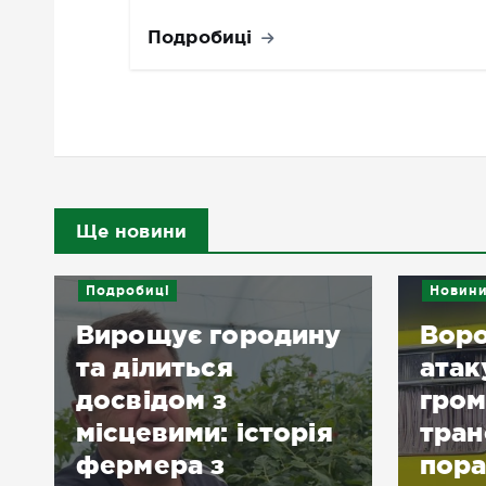
Подробиці
Ще новини
Новини
є городину
Ворог двічі
ться
атакував
ом з
громадський
ми: історія
транспорт,
а з
поранено понад 