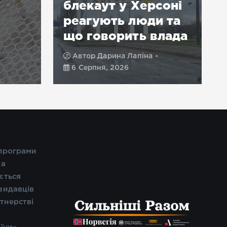
екаут у Херсоні
Херсон без с
агують люди та
після нічної 
 говорить влада
РФ: що відо
тор
Дарина Лапіна
Автор
Ян Ярчук
ерпня, 2026
6 Серпня, 2026
 програми
та
ється
видавців
тнерстві
і