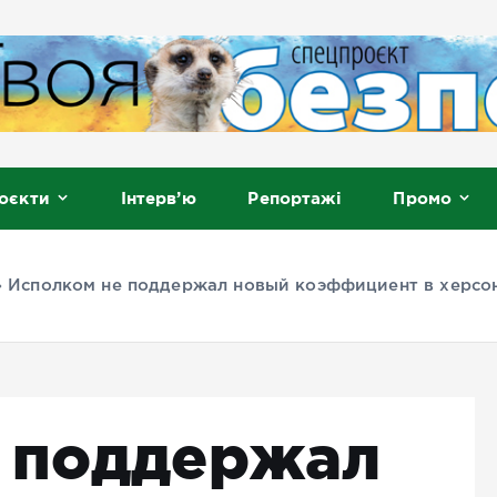
, Мелітополь
оєкти
Інтерв’ю
Репортажі
Промо
»
Исполком не поддержал новый коэффициент в херсо
 поддержал