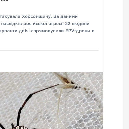
 атакувала Херсонщину. За даними
наслідків російської агресії 22 людини
упанти двічі спрямовували FPV-дрони в