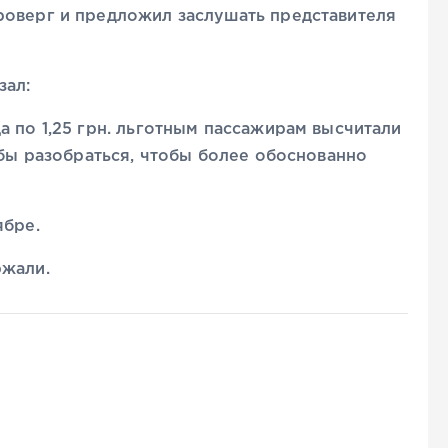
роверг и предложил заслушать представителя
зал:
а по 1,25 грн. льготным пассажирам высчитали
 бы разобраться, чтобы более обоснованно
ябре.
ржали.