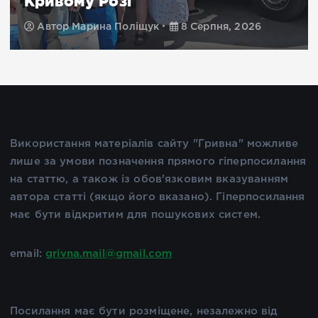
жителів Херсонщини
Автор
Марина Поліщук
8 Серпня, 2026
Використання матеріалів сайту "Гривна" можливе
лише за умови позначення прямого гіперпосилання
на статтю, а також із обов'язковим вказуванням
автора статті (якщо його вказано). Гіперпосилання
має бути відкритим для пошукових систем.
email:
grivna.mail@gmail.com
Посилання має бути розміщене, незалежно від