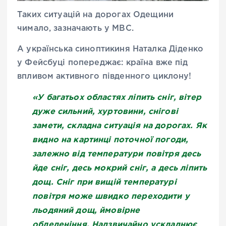
Таких ситуацій на дорогах Одещини
чимало, зазначають у МВС.
А українська синоптикиня Наталка Діденко
у Фейсбуці попереджає: країна вже під
впливом активного південного циклону!
«У багатьох областях ліпить сніг, вітер
дуже сильний, хуртовини, снігові
замети, складна ситуація на дорогах.
Як
видно на картинці поточної погоди,
залежно від температури повітря десь
йде сніг, десь мокрий сніг, а десь ліпить
дощ.
Сніг при вищій температурі
повітря може швидко переходити у
льодяний дощ, ймовірне
обледеніння.
Надзвичайно ускладнює