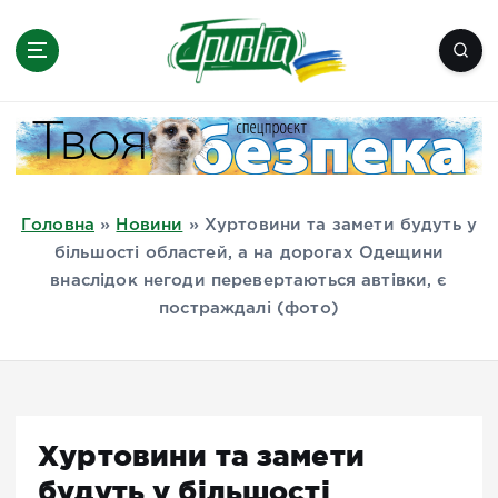
П
е
р
е
Новини півдня України, Херсон,
й
Миколаїв, Одеса, Мелітополь
т
и
д
Головна
»
Новини
»
Хуртовини та замети будуть у
о
більшості областей, а на дорогах Одещини
в
внаслідок негоди перевертаються автівки, є
м
постраждалі (фото)
і
с
т
у
Хуртовини та замети
будуть у більшості