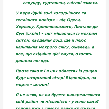
секунду, хуртовини, снігові замети.
У перехідній зоні холоднішого та
теплішого повітря – від Одеси,
Херсону, Кропивницького, Полтави до
Сум (скрін) – сніг мішається із мокрим
снігом, льодяний дощ, ще й плюс
налипання мокрого снігу, ожеледь, а
все, що східніше цієї смуги, охопить
дощова погода.
Проте також і в цих областях із дощем
буде штормовий вітер!
Відповідно, на
морях – шторм!
Я не знаю, як ви будете виокремлювати
свій район чи місцевість – у мене самої
голова вже з самого ранку крутиться