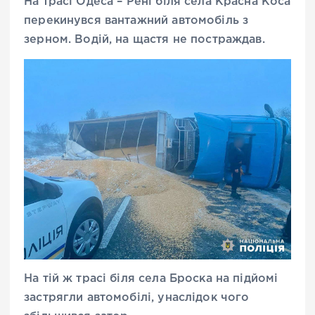
На трасі Одеса – Рені біля села Красна Коса
перекинувся вантажний автомобіль з
зерном. Водій, на щастя не постраждав.
На тій ж трасі біля села Броска на підйомі
застрягли автомобілі, унаслідок чого