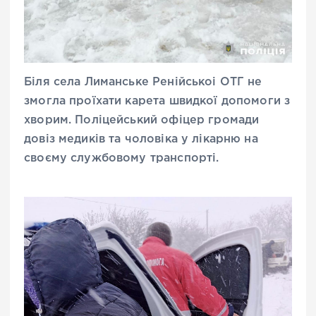
Біля села Лиманське Ренійськоі ОТГ не
змогла проїхати карета швидкої допомоги з
хворим. Поліцейський офіцер громади
довіз медиків та чоловіка у лікарню на
своєму службовому транспорті.