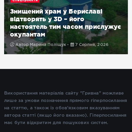
Спецпроєкти
Знищений храм у Бериславі
відтворять у 3D – його
настоятель тим часом прислужує
окупантам
Автор
Марина Поліщук
7 Серпня, 2026
Використання матеріалів сайту "Гривна" можливе
лише за умови позначення прямого гіперпосилання
на статтю, а також із обов'язковим вказуванням
автора статті (якщо його вказано). Гіперпосилання
має бути відкритим для пошукових систем.