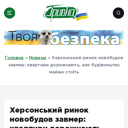
П
е
р
е
Новини півдня України, Херсон,
й
Миколаїв, Одеса, Мелітополь
т
и
д
Головна
»
Новини
»
Херсонський ринок новобудов
о
завмер: квартири дорожчають, але будівництво
в
майже стоїть
м
і
с
т
у
Херсонський ринок
новобудов завмер: