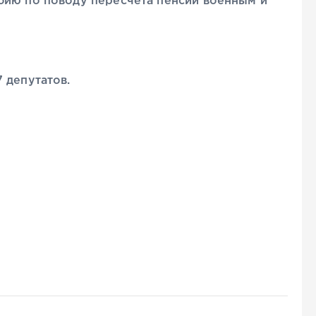
бию по поводу пересчета пенсий военным и
 депутатов.