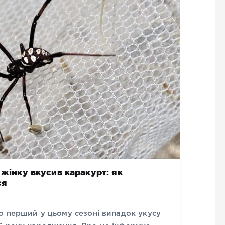
 жінку вкусив каракурт: як
ся
о перший у цьому сезоні випадок укусу