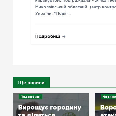
каракуртом. Постраждала – жінка 196
Миколаївський обласний центр контр
України. “Подія…
Подробиці
Ще новини
Подробиці
Новин
Вирощує городину
Воро
та ділиться
атак