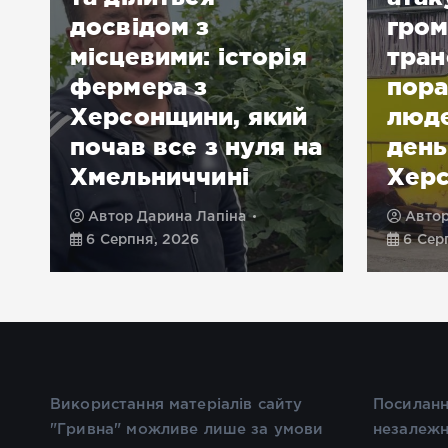
досвідом з
гром
місцевими: історія
тран
фермера з
пора
Херсонщини, який
люде
почав все з нуля на
день
Хмельниччині
Хер
Автор
Дарина Лапіна
Авто
6 Серпня, 2026
6 Сер
Використання матеріалів сайту
Посиланн
"Гривна" можливе лише за умови
незалежн