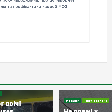
6 року народження. Про це інформує
олю та профілактики хвороб МОЗ
и
Новини
Твоя безпека
г двічі
ував
На пляжі у