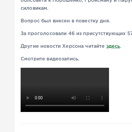
облсовета к Порошенко, Гройсману и Пару
силовикам.
Вопрос был внесен в повестку дня.
За проголосовали 46 из присутствующих 57
Другие новости Херсона читайте
здесь
.
Смотрите видеозапись.