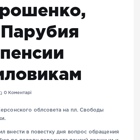
орошенко,
 Парубия
 пенсии
иловикам
0 Коментарі
Херсонского облсовета на пл. Свободы
и.
ил внести в повестку дня вопрос обращения