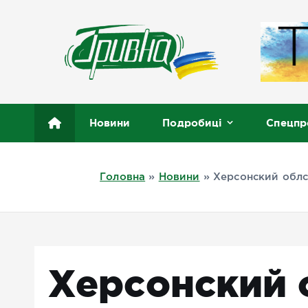
П
е
р
е
й
т
Новини півдня України, Херсон, Миколаїв, Одеса
и
Новини
Подробиці
Спецпр
д
о
в
Головна
»
Новини
»
Херсонский облс
м
і
с
т
у
Херсонский 