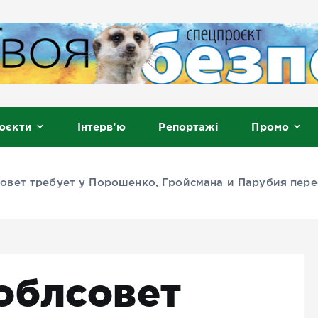
, Мелітополь
оєкти
Інтерв’ю
Репортажі
Промо
овет требует у Порошенко, Гройсмана и Парубия пере
облсовет