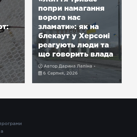
попри намагання
ворога нас
рт:
зламати»: як на
блекаут у Херсоні
реагують люди та
що говорить влада
Автор
Дарина Лапіна
6 Серпня, 2026
 програми
та