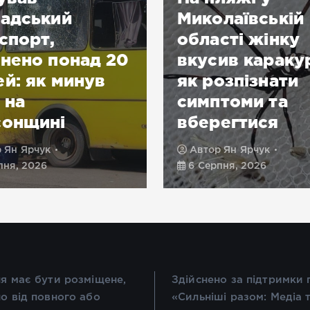
адський
Миколаївській
спорт,
області жінку
нено понад 20
вкусив караку
й: як минув
як розпізнати
 на
симптоми та
сонщині
вберегтися
р
Ян Ярчук
Автор
Ян Ярчук
пня, 2026
6 Серпня, 2026
я має бути розміщене,
Здійснено за підтримки
о від повного або
«Сильніші разом: Медіа 