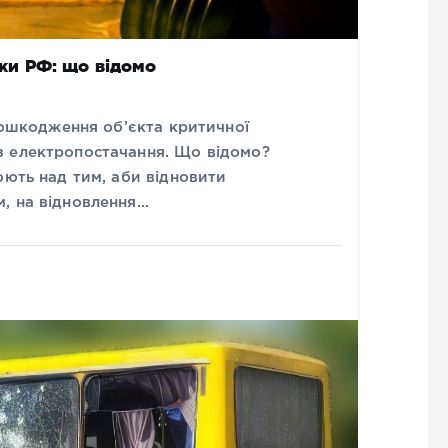
таки РФ: що відомо
 пошкодження об’єкта критичної
з електропостачання. Що відомо?
юють над тим, аби відновити
, на відновлення…