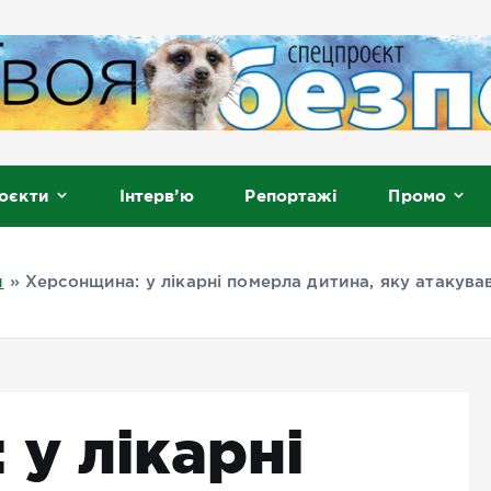
, Мелітополь
оєкти
Інтерв’ю
Репортажі
Промо
и
»
Херсонщина: у лікарні померла дитина, яку атакува
у лікарні