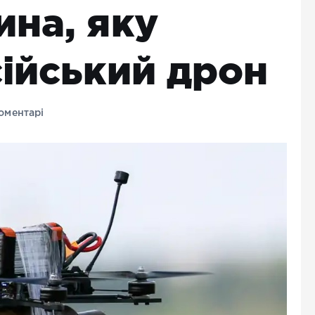
ина, яку
сійський дрон
оментарі