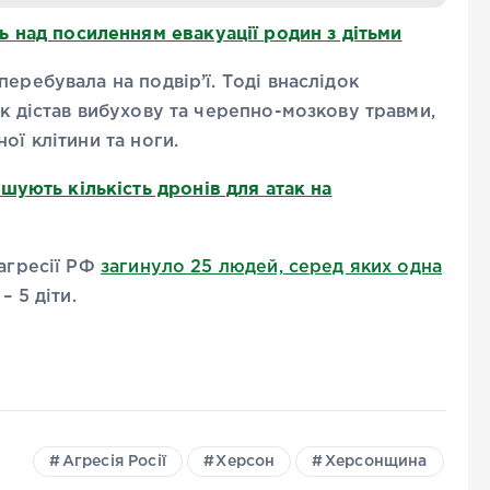
 над посиленням евакуації родин з дітьми
еребувала на подвір’ї.
Тоді внаслідок
ик дістав вибухову та черепно-мозкову травми,
ої клітини та ноги.
ують кількість дронів для атак на
 агресії РФ
загинуло 25 людей, серед яких одна
– 5 діти.
Агресія Росії
Херсон
Херсонщина