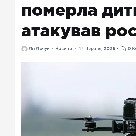
померла дит
атакував ро
Ян Ярчук
Новини
14 Червня, 2025
0 К