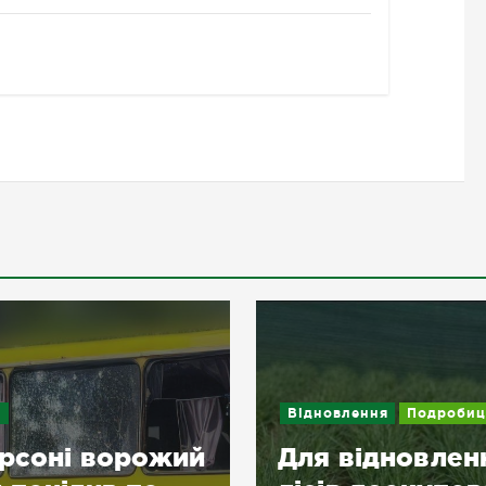
и
Відновлення
Подробиц
рсоні ворожий
Для відновлен