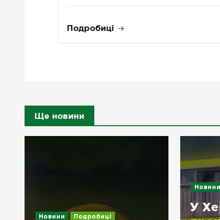
Подробиці
Ще новини
Новин
У Хе
Новини
Подробиці