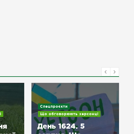
Спецпроєкти
і
Що обговорюють херсонці
ня
День 1624. 5