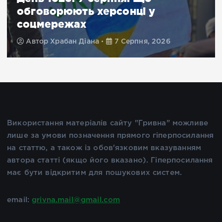
обговорюють херсонці у
соцмережах
Автор
Храбан Діана
7 Серпня, 2026
Використання матеріалів сайту "Гривна" можливе
лише за умови позначення прямого гіперпосилання
на статтю, а також із обов'язковим вказуванням
автора статті (якщо його вказано). Гіперпосилання
має бути відкритим для пошукових систем.
email:
grivna.mail@gmail.com