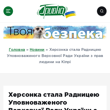
П
е
р
е
Новини півдня України, Херсон,
й
Миколаїв, Одеса, Мелітополь
т
и
д
Головна
»
Новини
»
Херсонка стала Радницею
о
Уповноваженого Верховної Ради України з прав
в
людини на Кіпрі
м
і
с
т
у
Херсонка стала Радницею
Уповноваженого