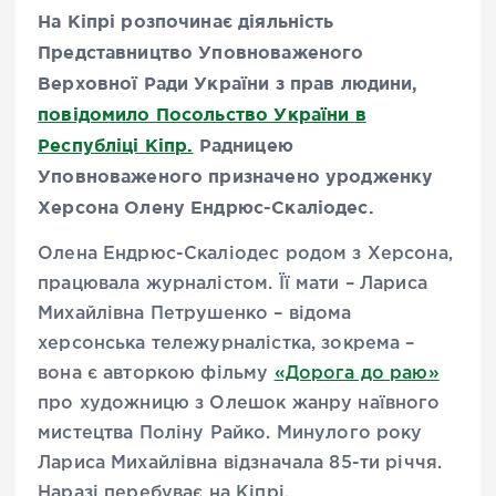
На Кіпрі розпочинає діяльність
Представництво Уповноваженого
Верховної Ради України з прав людини,
повідомило Посольство України в
Республіці Кіпр.
Радницею
Уповноваженого призначено уродженку
Херсона Олену Ендрюс-Скаліодес.
Олена Ендрюс-Скаліодес родом з Херсона,
працювала журналістом. Її мати – Лариса
Михайлівна Петрушенко – відома
херсонська тележурналістка, зокрема –
вона є авторкою фільму
«Дорога до раю»
про художницю з Олешок жанру наївного
мистецтва Поліну Райко. Минулого року
Лариса Михайлівна відзначала 85-ти річчя.
Наразі перебуває на Кіпрі.