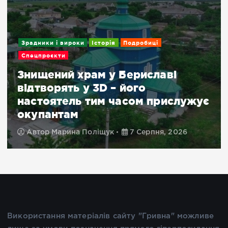
Подробиці
«Шахраї лазитимуть по смітни
у пошуку чеків»: українці
жує
обурені нововведенням
Укрпошти – у чому суть
Автор
Дарина Лапіна
7 Серпня, 2026
Використання матеріалів сайту "Гривна" можливе