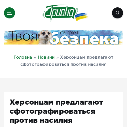
П
е
р
е
Новини півдня України, Херсон,
й
Миколаїв, Одеса, Мелітополь
т
и
д
Головна
»
Новини
»
Херсонцам предлагают
о
сфотографироваться против насилия
в
м
і
с
т
Херсонцам предлагают
у
сфотографироваться
против насилия