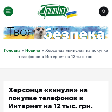
П
е
р
е
Новини півдня України, Херсон,
й
Миколаїв, Одеса, Мелітополь
т
и
д
Головна
»
Новини
»
Херсонца «кинули» на покупке
о
телефонов в Интернет на 12 тыс. грн.
в
м
і
с
т
Херсонца «кинули» на
у
покупке телефонов в
Интернет на 12 тыс. грн.