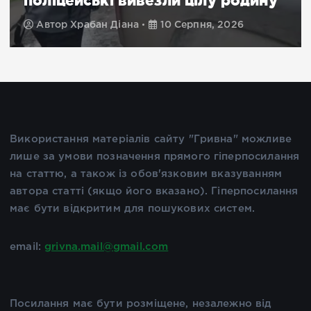
поліцейські вивезли цілу родину
Автор
Храбан Діана
10 Серпня, 2026
Використання матеріалів сайту "Гривна" можливе
лише за умови позначення прямого гіперпосилання
на статтю, а також із обов'язковим вказуванням
автора статті (якщо його вказано). Гіперпосилання
має бути відкритим для пошукових систем.
email:
grivna.mail@gmail.com
Посилання має бути розміщене, незалежно від