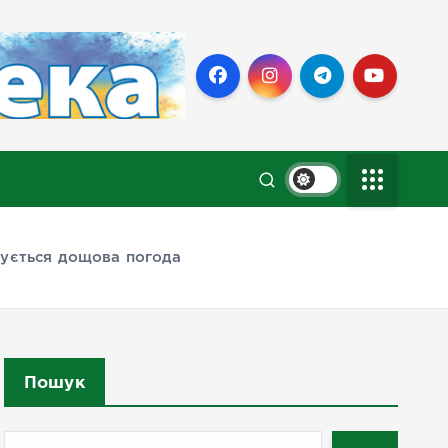
кується дощова погода
Пошук