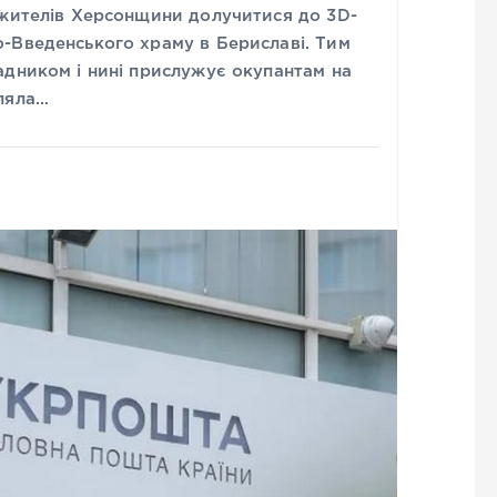
 жителів Херсонщини долучитися до 3D-
-Введенського храму в Бериславі. Тим
адником і нині прислужує окупантам на
ляла…