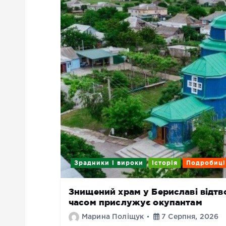
Зрадники і вироки
Історія
Подробиці
Знищений храм у Бериславі відтво
часом прислужує окупантам
Марина Поліщук
7 Серпня, 2026