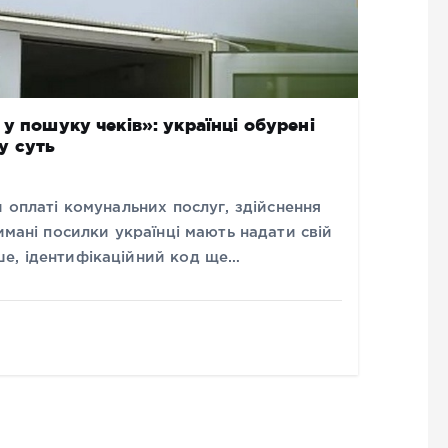
у пошуку чеків»: українці обурені
у суть
и оплаті комунальних послуг, здійснення
имані посилки українці мають надати свій
е, ідентифікаційний код ще…