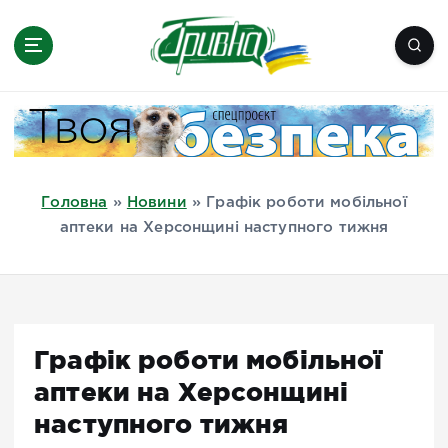
П
е
р
е
Новини півдня України, Херсон,
й
Миколаїв, Одеса, Мелітополь
т
и
д
Головна
»
Новини
»
Графік роботи мобільної
о
аптеки на Херсонщині наступного тижня
в
м
і
с
т
Графік роботи мобільної
у
аптеки на Херсонщині
наступного тижня