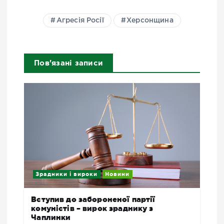
Агресія Росії
Херсонщина
Пов'язані записи
Зрадники і вироки
Новини
Вступив до забороненої партії
комуністів – вирок зраднику з
Чаплинки