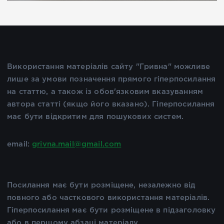
Використання матеріалів сайту "Гривна" можливе
лише за умови позначення прямого гіперпосилання
на статтю, а також із обов'язковим вказуванням
автора статті (якщо його вказано). Гіперпосилання
має бути відкритим для пошукових систем.
email:
grivna.mail@gmail.com
Посилання має бути розміщене, незалежно від
повного або часткового використання матеріалів.
Гіперпосилання має бути розміщене в підзаголовку
або в першому абзаці матеріалу.