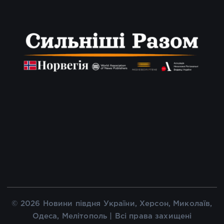
© 2026 Новини півдня України, Херсон, Миколаїв,
Одеса, Мелітополь | Всі права захищені