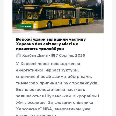
Новини
Ворожі удари залишили частину
Херсона без світла: у місті не
працюють тролейбуси
Храбан Діана
7 Серпня, 2026
У Херсоні через пошкодження
енергетичної інфраструктури,
спричинені російськими обстрілами,
тимчасово припинили рух тролейбусів.
Без електропостачання частково
залишаються Шуменський мікрорайон і
Житлоселище. За словами очільника
Херсонської МВА, енергетикам уже
вдалося повернути…