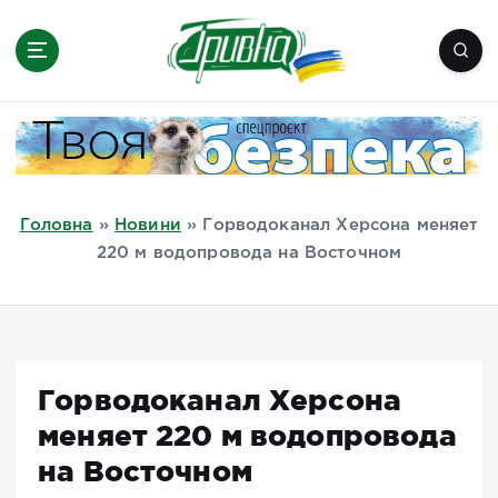
П
е
р
е
Новини півдня України, Херсон,
й
Миколаїв, Одеса, Мелітополь
т
и
д
Головна
»
Новини
»
Горводоканал Херсона меняет
о
220 м водопровода на Восточном
в
м
і
с
т
Горводоканал Херсона
у
меняет 220 м водопровода
на Восточном