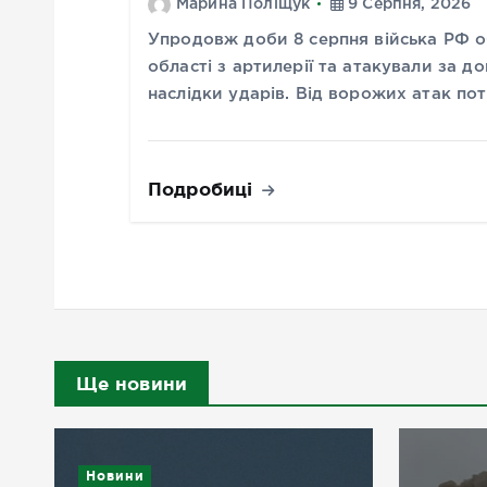
Марина Поліщук
9 Серпня, 2026
Упродовж доби 8 серпня війська РФ 
області з артилерії та атакували за д
наслідки ударів. Від ворожих атак по
Подробиці
Ще новини
Новини