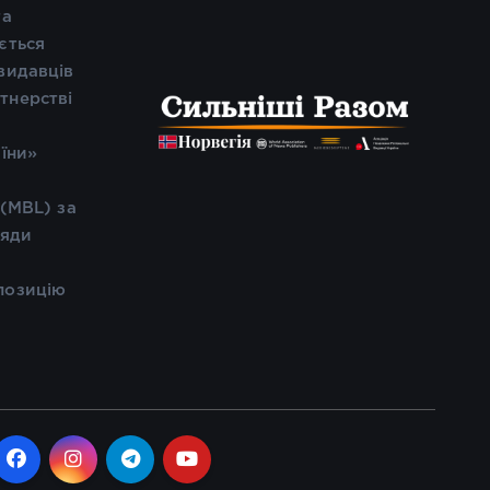
та
ється
видавців
тнерстві
і
аїни»
 (MBL) за
ляди
позицію