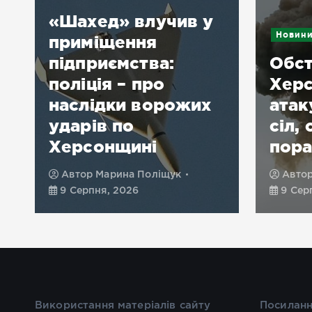
«Шахед» влучив у
Новин
приміщення
підприємства:
Обст
поліція – про
Херс
наслідки ворожих
атак
ударів по
сіл,
Херсонщині
пора
Автор
Марина Поліщук
Авто
9 Серпня, 2026
9 Сер
Використання матеріалів сайту
Посиланн