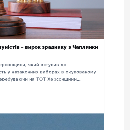
муністів – вирок зраднику з Чаплинки
ерсонщини, який вступив до
асть у незаконних виборах в окупованому
 перебуваючи на ТОТ Херсонщини,…