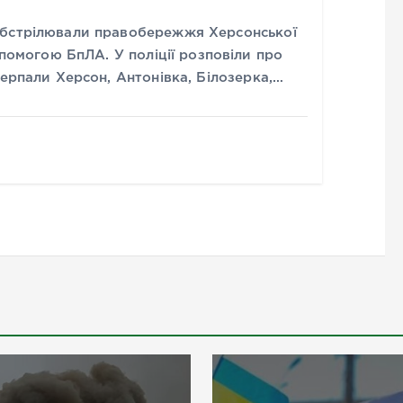
обстрілювали правобережжя Херсонської
опомогою БпЛА. У поліції розповіли про
терпали Херсон, Антонівка, Білозерка,…