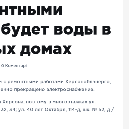
онтными
 будет воды в
ых домах
0 Коментарі
язи с ремонтными работами Херсоноблэнерго,
еменно прекращено электроснабжение.
 Херсона, поэтому в многоэтажках ул.
 32, 34; ул. 40 лет Октября, 114-д, шк. № 52, д /