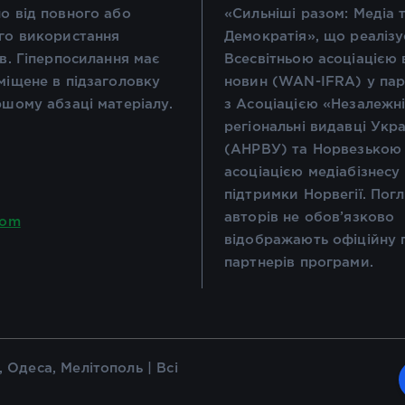
о від повного або
«Сильніші разом: Медіа 
го використання
Демократія», що реалізу
ів. Гіперпосилання має
Всесвітньою асоціацією 
міщене в підзаголовку
новин (WAN-IFRA) у пар
ршому абзаці матеріалу.
з Асоціацією «Незалежн
регіональні видавці Укр
(АНРВУ) та Норвезькою
асоціацією медіабізнесу
підтримки Норвегії. Пог
авторів не обов’язково
com
відображають офіційну 
партнерів програми.
 Одеса, Мелітополь | Всі