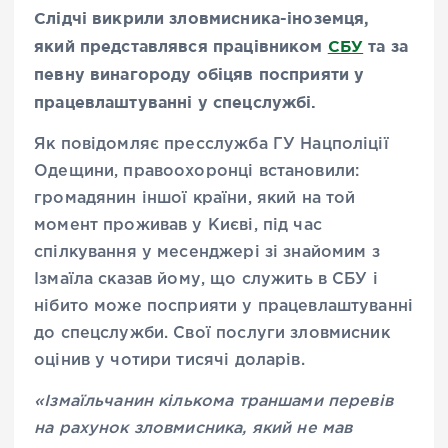
Слідчі викрили зловмисника-іноземця,
який представлявся працівником
СБУ
та за
певну винагороду обіцяв посприяти у
працевлаштуванні у спецслужбі.
Як повідомляє пресслужба ГУ Нацполіції
Одещини, правоохоронці встановили:
громадянин іншої країни, який на той
момент проживав у Києві, під час
спілкування у месенджері зі знайомим з
Ізмаїла сказав йому, що служить в СБУ і
нібито може посприяти у працевлаштуванні
до спецслужби. Свої послуги зловмисник
оцінив у чотири тисячі доларів.
«Ізмаїльчанин кількома траншами перевів
на рахунок зловмисника, який не мав