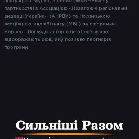
асоціацією видавців новин (WAN-IFRA) у
партнерстві з Асоціацією «Незалежні регіональні
видавці України» (АНРВУ) та Норвезькою
асоціацією медіабізнесу (MBL) за підтримки
Норвегії. Погляди авторів не обов’язково
відображають офіційну позицію партнерів
програми.