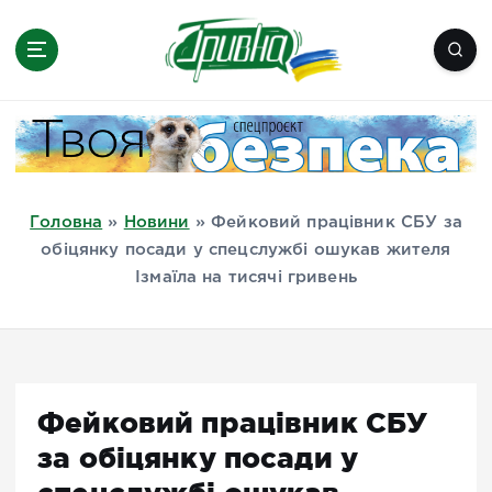
П
е
р
е
Новини півдня України, Херсон,
й
Миколаїв, Одеса, Мелітополь
т
и
д
Головна
»
Новини
»
Фейковий працівник СБУ за
о
обіцянку посади у спецслужбі ошукав жителя
в
Ізмаїла на тисячі гривень
м
і
с
т
у
Фейковий працівник СБУ
за обіцянку посади у