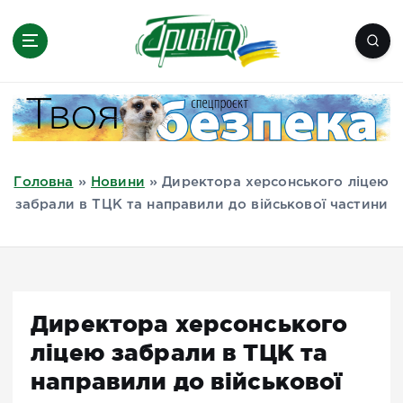
П
е
р
е
Новини півдня України, Херсон,
й
Миколаїв, Одеса, Мелітополь
т
и
д
Головна
»
Новини
»
Директора херсонського ліцею
о
забрали в ТЦК та направили до військової частини
в
м
і
с
т
Директора херсонського
у
ліцею забрали в ТЦК та
направили до військової