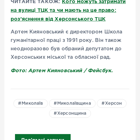
ЧИТАЙТЕ ТАКОЖ:
Кого можуть затримати
на вулиці ТЦК та чи мають на це право:
роз’яснення від Херсонського ТЦК
Артем Кияновський є директором Школа
гуманітарної праці з 1991 року. Він також
неодноразово був обраний депутатом до
Херсонських міської та обласної рад.
Фото: Артем Кияновський / Фейсбук.
Миколаїв
Миколаївщина
Херсон
Херсонщина
Пов'язані записи