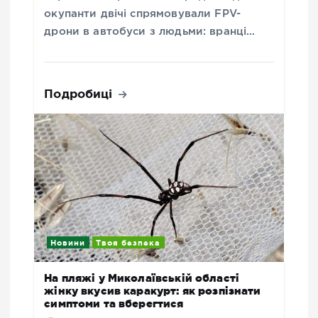
окупанти двічі спрямовували FPV-
дрони в автобуси з людьми: вранці…
Подробиці
Новини
Твоя безпека
На пляжі у Миколаївській області
жінку вкусив каракурт: як розпізнати
симптоми та вберегтися