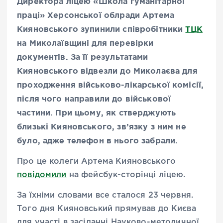
Директора ліцею «Школа гуманітарної
праці» Херсонської облради Артема
Кияновського зупинили співробітники
ТЦК
на Миколаївщині для перевірки
документів. За її результатами
Кияновського відвезли до Миколаєва для
проходження військово-лікарської комісії,
після чого направили до військової
частини. При цьому, як стверджують
близькі Кияновського, зв’язку з ним не
було, адже телефон в нього забрали.
Про це колеги Артема Кияновського
повідомили
на фейсбук-сторінці ліцею.
За їхніми словами все сталося 23 червня.
Того дня Кияновський прямував до Києва
для участі в засіданні Науково-методичної