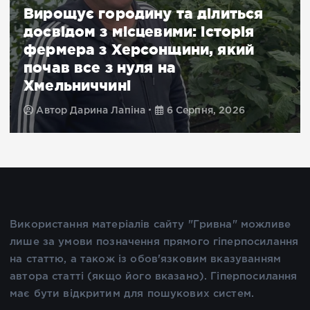
Вирощує городину та ділиться
досвідом з місцевими: історія
фермера з Херсонщини, який
почав все з нуля на
Хмельниччині
Автор
Дарина Лапіна
6 Серпня, 2026
Використання матеріалів сайту "Гривна" можливе
лише за умови позначення прямого гіперпосилання
на статтю, а також із обов'язковим вказуванням
автора статті (якщо його вказано). Гіперпосилання
має бути відкритим для пошукових систем.