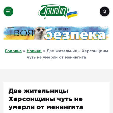
П
е
р
е
Новини півдня України, Херсон,
й
Миколаїв, Одеса, Мелітополь
т
и
д
Головна
»
Новини
»
Две жительницы Херсонщины
о
чуть не умерли от менингита
в
м
і
с
т
Две жительницы
у
Херсонщины чуть не
умерли от менингита