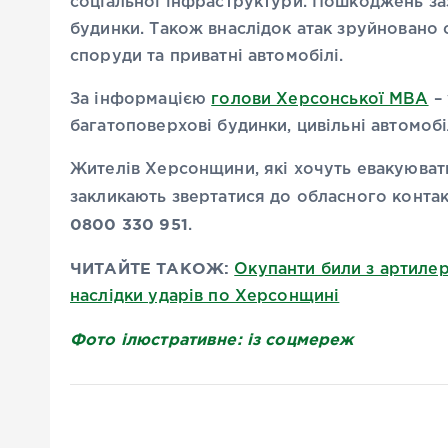
соціальної інфраструктури. Пошкоджень заз
будинки. Також внаслідок атак зруйновано 
споруди та приватні автомобілі.
За інформацією
голови Херсонської МВА
– 
багатоповерхові будинки, цивільні автомоб
Жителів Херсонщини, які хочуть евакуювати
закликають звертатися до обласного конта
0800 330 951
.
ЧИТАЙТЕ ТАКОЖ:
Окупанти били з артилері
наслідки ударів по Херсонщині
Фото ілюстративне: із соцмереж