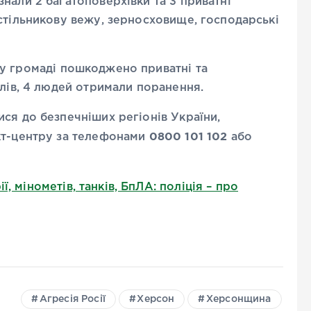
нали 2 багатоповерхівки та 3 приватні
стільникову вежу, зерносховище, господарські
у громаді пошкоджено приватні та
ілів, 4 людей отримали поранення.
ся до безпечніших регіонів України,
0800 101 102
кт-центру за телефонами
або
ї, мінометів, танків, БпЛА: поліція – про
Агресія Росії
Херсон
Херсонщина