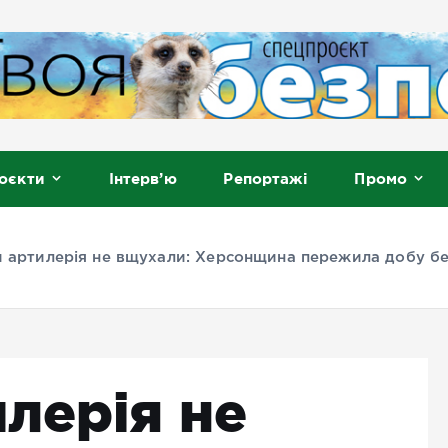
, Мелітополь
оєкти
Інтерв’ю
Репортажі
Промо
 артилерія не вщухали: Херсонщина пережила добу бе
лерія не