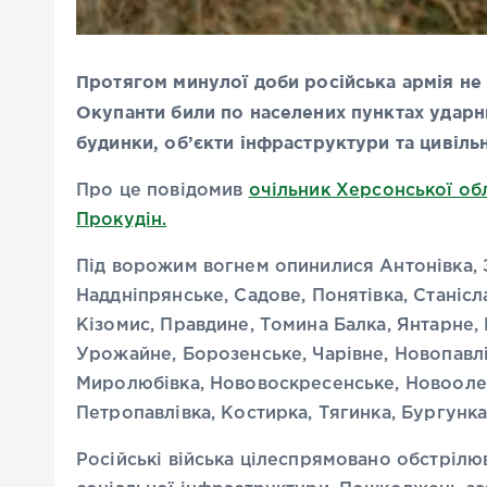
Протягом минулої доби російська армія не
Окупанти били по населених пунктах удар
будинки, об’єкти інфраструктури та цивіль
Про це повідомив
очільник Херсонської обл
Прокудін.
Під ворожим вогнем опинилися Антонівка, 
Наддніпрянське, Садове, Понятівка, Станісл
Кізомис, Правдине, Томина Балка, Янтарне, 
Урожайне, Борозенське, Чарівне, Новопавлі
Миролюбівка, Нововоскресенське, Новоолекс
Петропавлівка, Костирка, Тягинка, Бургунка
Російські війська цілеспрямовано обстрілюв