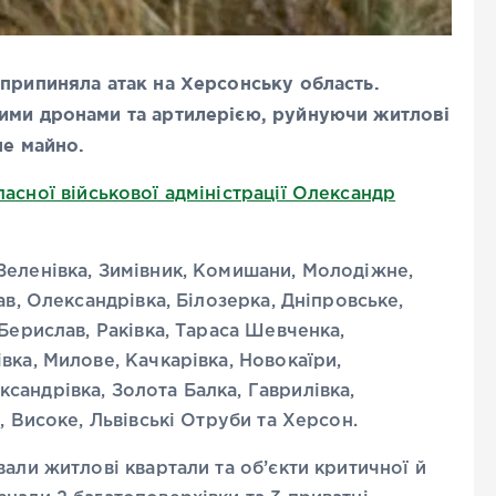
 припиняла атак на Херсонську область.
ними дронами та артилерією, руйнуючи житлові
не майно.
асної військової адміністрації Олександр
Зеленівка, Зимівник, Комишани, Молодіжне,
ав, Олександрівка, Білозерка, Дніпровське,
Берислав, Раківка, Тараса Шевченка,
вка, Милове, Качкарівка, Новокаїри,
андрівка, Золота Балка, Гаврилівка,
, Високе, Львівські Отруби та Херсон.
али житлові квартали та об’єкти критичної й