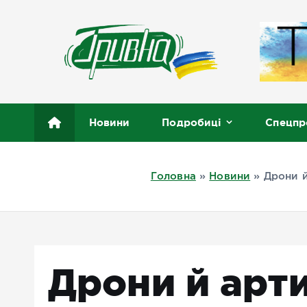
П
е
р
е
й
т
Новини півдня України, Херсон, Миколаїв, Одеса
и
Новини
Подробиці
Спецпр
д
о
в
Головна
»
Новини
»
Дрони й
м
і
с
т
у
Дрони й арти