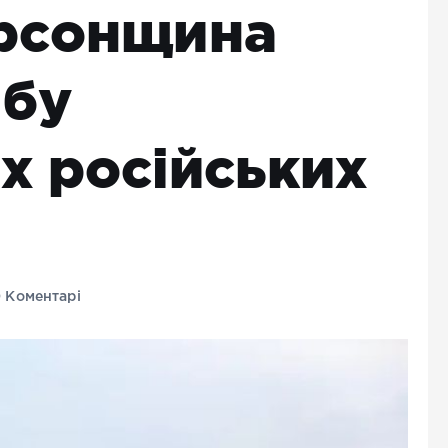
ерсонщина
обу
х російських
 Коментарі