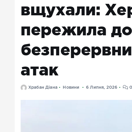
вщухали: Х
пережила д
безперервни
атак
Храбан Діана
Новини
6 Липня, 2026
0