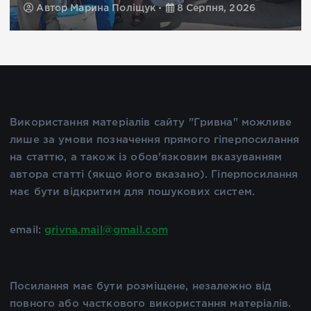
Автор
Марина Поліщук
8 Серпня, 2026
Використання матеріалів сайту "Гривна" можливе
лише за умови позначення прямого гіперпосилання
на статтю, а також із обов'язковим вказуванням
автора статті (якщо його вказано). Гіперпосилання
має бути відкритим для пошукових систем.
email:
grivna.mail@gmail.com
Посилання має бути розміщене, незалежно від
повного або часткового використання матеріалів.