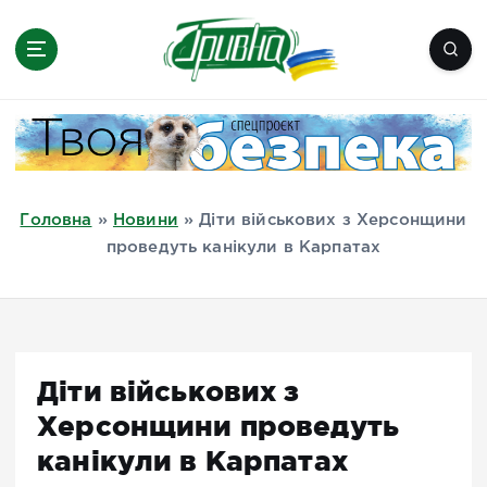
П
е
р
е
Новини півдня України, Херсон,
й
Миколаїв, Одеса, Мелітополь
т
и
д
Головна
»
Новини
»
Діти військових з Херсонщини
о
проведуть канікули в Карпатах
в
м
і
с
т
Діти військових з
у
Херсонщини проведуть
канікули в Карпатах