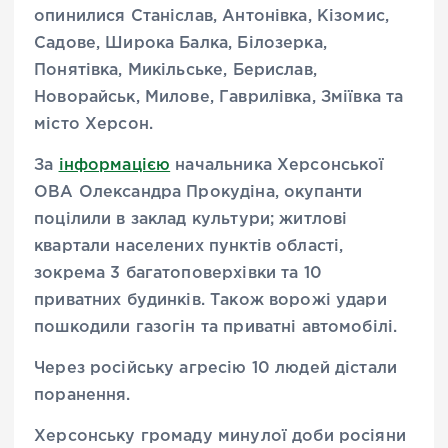
опинилися Станіслав, Антонівка, Кізомис,
Садове, Широка Балка, Білозерка,
Понятівка, Микільське, Берислав,
Новорайськ, Милове, Гаврилівка, Зміївка та
місто Херсон.
За
інформацією
начальника Херсонської
ОВА Олександра Прокудіна, окупанти
поцілили в заклад культури; житлові
квартали населених пунктів області,
зокрема 3 багатоповерхівки та 10
приватних будинків. Також ворожі удари
пошкодили газогін та приватні автомобілі.
Через російську агресію 10 людей дістали
поранення.
Херсонську громаду минулої доби росіяни