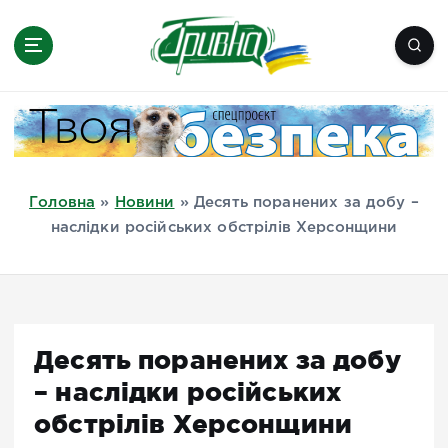
П
е
р
е
Новини півдня України, Херсон,
й
Миколаїв, Одеса, Мелітополь
т
и
д
Головна
»
Новини
»
Десять поранених за добу –
о
наслідки російських обстрілів Херсонщини
в
м
і
с
т
Десять поранених за добу
у
– наслідки російських
обстрілів Херсонщини