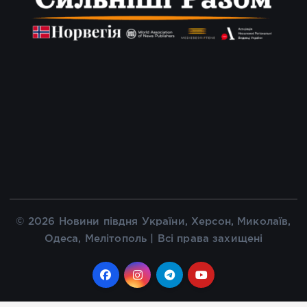
© 2026 Новини півдня України, Херсон, Миколаїв,
Одеса, Мелітополь | Всі права захищені