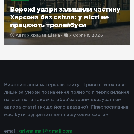
Ворожі удари залишили частину
Херсона без світла: у місті не
працюють тролейбуси
Автор
Храбан Діана
7 Серпня, 2026
Використання матеріалів сайту "Гривна" можливе
лише за умови позначення прямого гіперпосилання
на статтю, а також із обов'язковим вказуванням
автора статті (якщо його вказано). Гіперпосилання
має бути відкритим для пошукових систем.
email:
grivna.mail@gmail.com