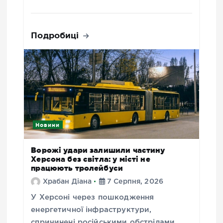
Подробиці
Новини
Ворожі удари залишили частину
Херсона без світла: у місті не
працюють тролейбуси
Храбан Діана
7 Серпня, 2026
У Херсоні через пошкодження
енергетичної інфраструктури,
спричинені російськими обстрілами,