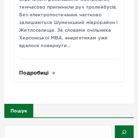
тимчасово припинили рух тролейбусів.
Без електропостачання частково
залишаються Шуменський мікрорайон і
Житлоселище. За словами очільника
Херсонської МВА, енергетикам уже
вдалося повернути…
Подробиці
Пошук