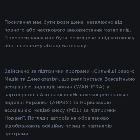
Посилання має бути розміщене, незалежно від
повного або часткового використання матеріалів.
Гіперпосилання має бути розміщене в підзаголовку
або в першому абзаці матеріалу.
Здійснено за підтримки програми «Сильніші разом:
Медіа та Демократія», що реалізується Всесвітньою
асоціацією видавців новин (WAN-IFRA) у
партнерстві з Асоціацією «Незалежні регіональні
видавці України» (АНРВУ) та Норвезькою
асоціацією медіабізнесу (MBL) за підтримки
Норвегії. Погляди авторів не обов’язково
відображають офіційну позицію партнерів
програми.