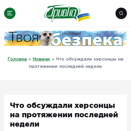
П
е
р
е
Новини півдня України, Херсон,
й
Миколаїв, Одеса, Мелітополь
т
и
д
Головна
»
Новини
»
Что обсуждали херсонцы на
о
протяжении последней недели
в
м
і
с
т
Что обсуждали херсонцы
у
на протяжении последней
недели