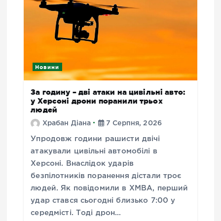
Новини
За годину – дві атаки на цивільні авто:
у Херсоні дрони поранили трьох
людей
Храбан Діана
7 Серпня, 2026
Упродовж години рашисти двічі
атакували цивільні автомобілі в
Херсоні. Внаслідок ударів
безпілотників поранення дістали троє
людей. Як повідомили в ХМВА, перший
удар стався сьогодні близько 7:00 у
середмісті. Тоді дрон…