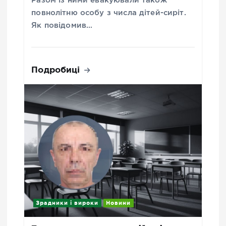
Разом із ними евакуювали також
повнолітню особу з числа дітей-сиріт.
Як повідомив…
Подробиці
Зрадники і вироки
Новини