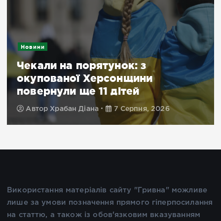
Новини
Чекали на порятунок: з
окупованої Херсонщини
повернули ще 11 дітей
Автор
Храбан Діана
7 Серпня, 2026
Використання матеріалів сайту "Гривна" можливе
лише за умови позначення прямого гіперпосилання
на статтю, а також із обов'язковим вказуванням