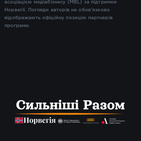
асоціацією медіабізнесу (MBL) за підтримки
Норвегії. Погляди авторів не обов’язково
відображають офіційну позицію партнерів
програми.