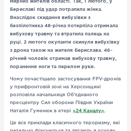
мирних жителів області. Так, 1 лютого, у
Бериславі під удар потрапила жінка.
Внаслідок скидання вибухівки з
безпілотника 48-річна потерпіла отримала
вибухову травму та втратила палець на
руці. 2 лютого окупанти скинули вибухівку
з дрона також на жителя Берислава. 46-
річний чоловік отримав вибухову травму,
поранення ноги та перелом руки.
Чому почастішало застосування FPV-дронів
у прифронтовій зоні на Херсонщині
розповіла начальниця Об’єднаного
пресцентру Сил оборони Півдня України
Наталія Гуменюк в етері
«24 Каналу»
.
Це все приклади класичного тероризму, які
ретельно фіксуються та лягають в основу