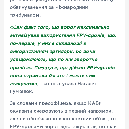
обвинувачення за міжнародним
трибуналом.
«Сам факт того, що ворог максимально
активізував використання FPV-дронів, що,
по-перше, у них є складнощі з
використанням артилерії, бо вони
усвідомлюють, що по ній зворотно
прилітає. По-друге, що дійсно FPV-дронів
вони отримали багато і мають чим
атакувати»
, – констатувала Наталія
Гуменюк.
За словами пресофіцера, якщо КАБи
окупанти скеровують в певний напрямок,
але не обов’язково в конкретний об’єкт, то
FPV-дронами ворог відстежує ціль, по якій