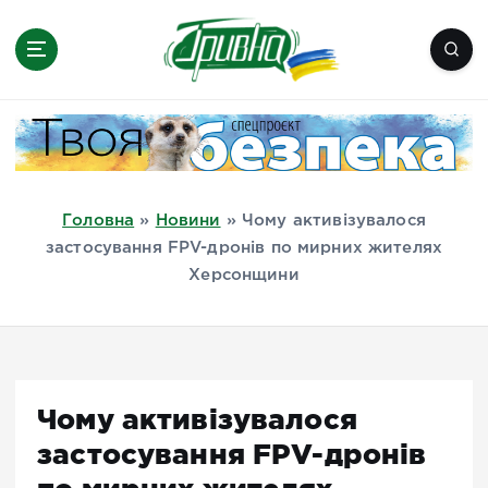
П
е
р
е
Новини півдня України, Херсон,
й
Миколаїв, Одеса, Мелітополь
т
и
д
Головна
»
Новини
»
Чому активізувалося
о
застосування FPV-дронів по мирних жителях
в
Херсонщини
м
і
с
т
у
Чому активізувалося
застосування FPV-дронів