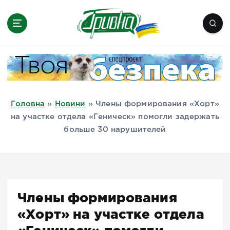
П
е
р
е
Новини півдня України, Херсон,
й
Миколаїв, Одеса, Мелітополь
т
и
д
Головна
»
Новини
»
Члены формирования «Хорт»
о
на участке отдела «Геническ» помогли задержать
в
больше 30 нарушителей
м
і
с
т
у
Члены формирования
«Хорт» на участке отдела