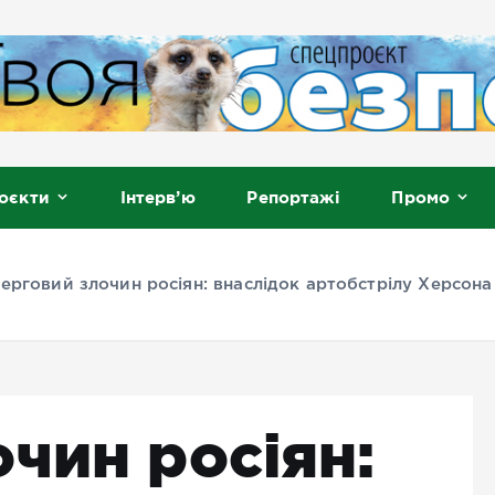
, Мелітополь
оєкти
Інтерв’ю
Репортажі
Промо
ерговий злочин росіян: внаслідок артобстрілу Херсон
чин росіян: