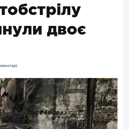
тобстрілу
инули двоє
оментарі