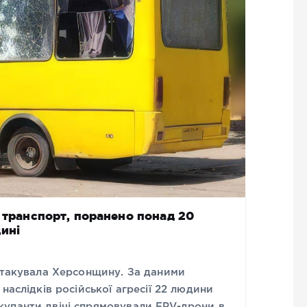
й транспорт, поранено понад 20
ині
 атакувала Херсонщину. За даними
наслідків російської агресії 22 людини
упанти двічі спрямовували FPV-дрони в