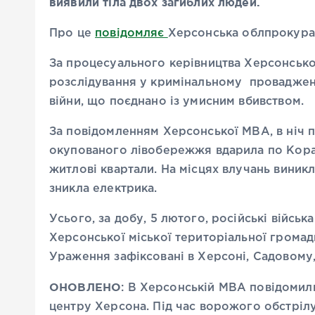
виявили тіла двох загиблих людей.
Про це
повідомляє
Херсонська облпрокура
За процесуального керівництва Херсонськ
розслідування у кримінальному провадженн
війни, що поєднано із умисним вбивством.
За повідомленням Херсонської МВА, в ніч п
окупованого лівобережжя вдарила по Кора
житлові квартали. На місцях влучань виник
зникла електрика.
Усього, за добу, 5 лютого, російські війська
Херсонської міської територіальної громад
Ураження зафіксовані в Херсоні, Садовому,
ОНОВЛЕНО
: В Херсонській МВА повідомил
центру Херсона. Під час ворожого обстрілу