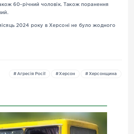
 також 60-річний чоловік. Також поранення
ний.
місяць 2024 року в Херсоні не було жодного
Агресія Росії
Херсон
Херсонщина