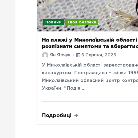
Новини
Твоя безпека
На пляжі у Миколаївській області
розпізнати симптоми та вберегти
Ян Ярчук
6 Серпня, 2026
У Миколаївській області зареєстрован
каракуртом. Постраждала – жінка 196
Миколаївський обласний центр контр
України. “Подія…
Подробиці