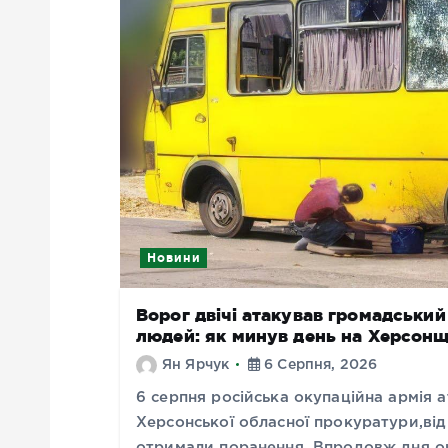
Новини
Ворог двічі атакував громадськи
людей: як минув день на Херсонщ
Ян Ярчук
6 Серпня, 2026
6 серпня російська окупаційна армія
Херсонської обласної прокуратури,від 
отримали поранення. Впродовж дня ок