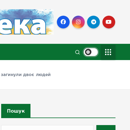
а загинули двоє людей
Пошук